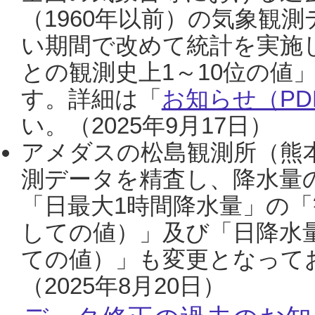
（1960年以前）の気象観
い期間で改めて統計を実施
との観測史上1～10位の値
す。詳細は「
お知らせ（PDF
い。（2025年9月17日）
アメダスの松島観測所（熊本
測データを精査し、降水量
「日最大1時間降水量」の「
しての値）」及び「日降水
ての値）」も変更となって
（2025年8月20日）