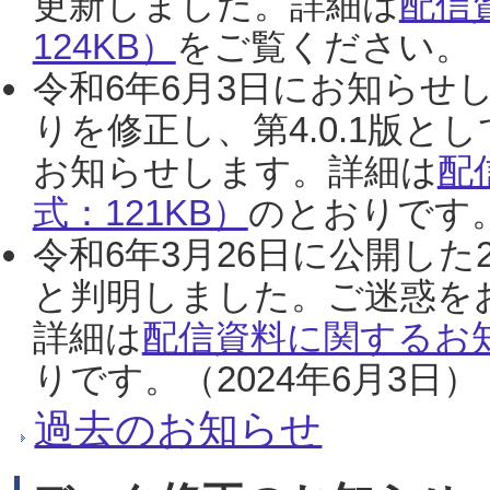
更新しました。詳細は
配信
124KB）
をご覧ください。（2
令和6年6月3日にお知らせし
りを修正し、第4.0.1版
お知らせします。詳細は
配
式：121KB）
のとおりです。
令和6年3月26日に公開した
と判明しました。ご迷惑を
詳細は
配信資料に関するお知
りです。（2024年6月3日）
過去のお知らせ