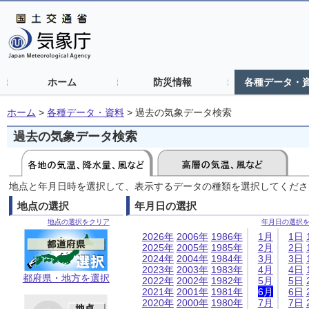
ホーム
防災情報
各種データ・
ホーム
>
各種データ・資料
>
過去の気象データ検索
過去の気象データ検索
地点と年月日時を選択して、表示するデータの種類を選択してくださ
地点の選択
年月日の選択
地点の選択をクリア
年月日の選択
2026年
2006年
1986年
1月
1日
2025年
2005年
1985年
2月
2日
2024年
2004年
1984年
3月
3日
2023年
2003年
1983年
4月
4日
都府県・地方を選択
2022年
2002年
1982年
5月
5日
2021年
2001年
1981年
6月
6日
2020年
2000年
1980年
7月
7日