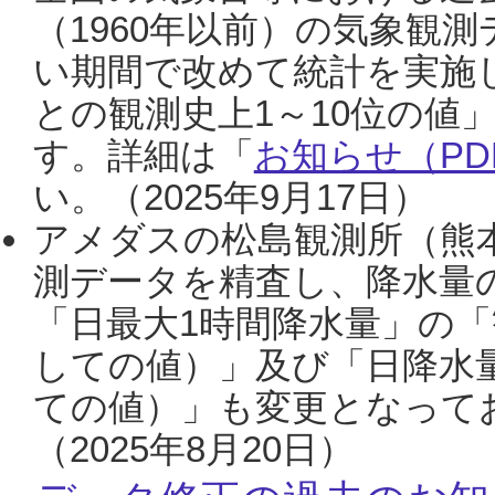
（1960年以前）の気象観
い期間で改めて統計を実施
との観測史上1～10位の値
す。詳細は「
お知らせ（PDF
い。（2025年9月17日）
アメダスの松島観測所（熊本
測データを精査し、降水量
「日最大1時間降水量」の「
しての値）」及び「日降水
ての値）」も変更となって
（2025年8月20日）