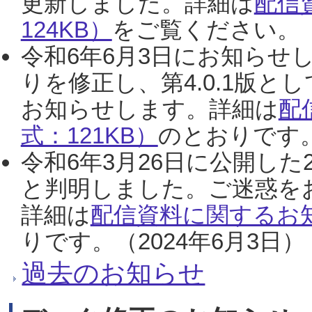
更新しました。詳細は
配信
124KB）
をご覧ください。（2
令和6年6月3日にお知らせし
りを修正し、第4.0.1版
お知らせします。詳細は
配
式：121KB）
のとおりです。
令和6年3月26日に公開した
と判明しました。ご迷惑を
詳細は
配信資料に関するお知
りです。（2024年6月3日）
過去のお知らせ