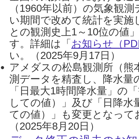
（1960年以前）の気象観
い期間で改めて統計を実施
との観測史上1～10位の値
す。詳細は「
お知らせ（PDF
い。（2025年9月17日）
アメダスの松島観測所（熊本
測データを精査し、降水量
「日最大1時間降水量」の「
しての値）」及び「日降水
ての値）」も変更となって
（2025年8月20日）