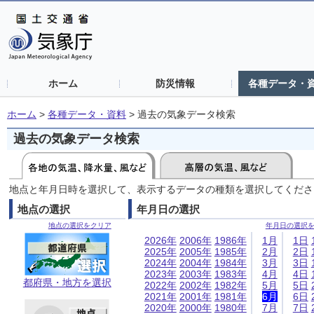
ホーム
防災情報
各種データ・
ホーム
>
各種データ・資料
>
過去の気象データ検索
過去の気象データ検索
地点と年月日時を選択して、表示するデータの種類を選択してくださ
地点の選択
年月日の選択
地点の選択をクリア
年月日の選択
2026年
2006年
1986年
1月
1日
2025年
2005年
1985年
2月
2日
2024年
2004年
1984年
3月
3日
2023年
2003年
1983年
4月
4日
都府県・地方を選択
2022年
2002年
1982年
5月
5日
2021年
2001年
1981年
6月
6日
2020年
2000年
1980年
7月
7日