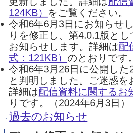
更新しました。詳細は
配信
124KB）
をご覧ください。（2
令和6年6月3日にお知らせし
りを修正し、第4.0.1版
お知らせします。詳細は
配
式：121KB）
のとおりです。
令和6年3月26日に公開した
と判明しました。ご迷惑を
詳細は
配信資料に関するお知
りです。（2024年6月3日）
過去のお知らせ