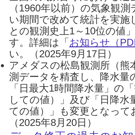
（1960年以前）の気象観
い期間で改めて統計を実施
との観測史上1～10位の値
す。詳細は「
お知らせ（PDF
い。（2025年9月17日）
アメダスの松島観測所（熊本
測データを精査し、降水量
「日最大1時間降水量」の「
しての値）」及び「日降水
ての値）」も変更となって
（2025年8月20日）