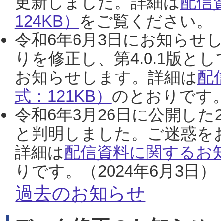
更新しました。詳細は
配信
124KB）
をご覧ください。（2
令和6年6月3日にお知らせし
りを修正し、第4.0.1版
お知らせします。詳細は
配
式：121KB）
のとおりです。
令和6年3月26日に公開した
と判明しました。ご迷惑を
詳細は
配信資料に関するお知
りです。（2024年6月3日）
過去のお知らせ