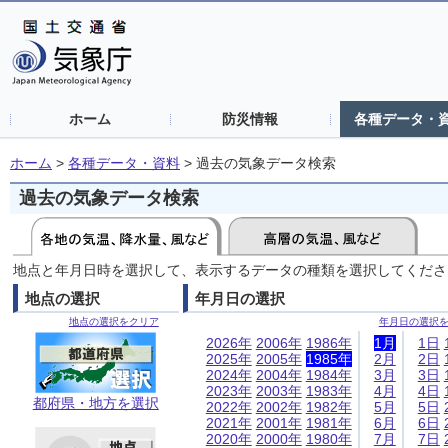
ホーム
防災情報
各種データ・
ホーム
>
各種データ・資料
>
過去の気象データ検索
過去の気象データ検索
地点と年月日時を選択して、表示するデータの種類を選択してくださ
地点の選択
年月日の選択
地点の選択をクリア
年月日の選択
2026年
2006年
1986年
1月
1日
2025年
2005年
1985年
2月
2日
2024年
2004年
1984年
3月
3日
2023年
2003年
1983年
4月
4日
都府県・地方を選択
2022年
2002年
1982年
5月
5日
2021年
2001年
1981年
6月
6日
2020年
2000年
1980年
7月
7日