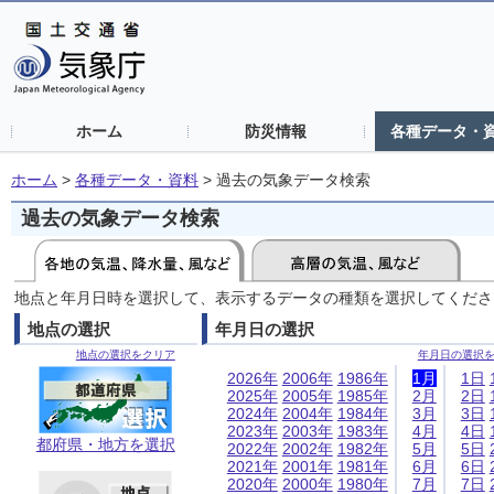
ホーム
防災情報
各種データ・
ホーム
>
各種データ・資料
>
過去の気象データ検索
過去の気象データ検索
地点と年月日時を選択して、表示するデータの種類を選択してくださ
地点の選択
年月日の選択
地点の選択をクリア
年月日の選択
2026年
2006年
1986年
1月
1日
2025年
2005年
1985年
2月
2日
2024年
2004年
1984年
3月
3日
2023年
2003年
1983年
4月
4日
都府県・地方を選択
2022年
2002年
1982年
5月
5日
2021年
2001年
1981年
6月
6日
2020年
2000年
1980年
7月
7日