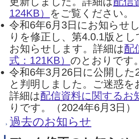
更新しました。詳細は
配信
124KB）
をご覧ください。（2
令和6年6月3日にお知らせし
りを修正し、第4.0.1版
お知らせします。詳細は
配
式：121KB）
のとおりです。
令和6年3月26日に公開した
と判明しました。ご迷惑を
詳細は
配信資料に関するお知
りです。（2024年6月3日）
過去のお知らせ