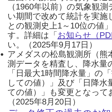
（1960年以前）の気象観
い期間で改めて統計を実施
との観測史上1～10位の値
す。詳細は「
お知らせ（PDF
い。（2025年9月17日）
アメダスの松島観測所（熊本
測データを精査し、降水量
「日最大1時間降水量」の「
しての値）」及び「日降水
ての値）」も変更となって
（2025年8月20日）