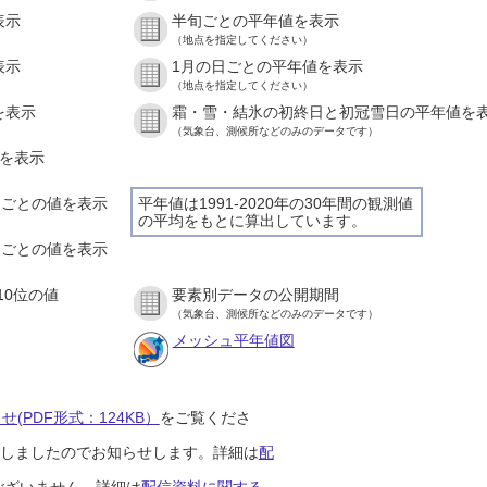
表示
半旬ごとの平年値を表示
（地点を指定してください）
表示
1月の日ごとの平年値を表示
（地点を指定してください）
を表示
霜・雪・結氷の初終日と初冠雪日の平年値を
（気象台、測候所などのみのデータです）
値を表示
時間ごとの値を表示
平年値は1991-2020年の30年間の観測値
の平均をもとに算出しています。
０分ごとの値を表示
10位の値
要素別データの公開期間
（気象台、測候所などのみのデータです）
メッシュ平年値図
(PDF形式：124KB）
をご覧くださ
開始しましたのでお知らせします。詳細は
配
ございません。詳細は
配信資料に関する