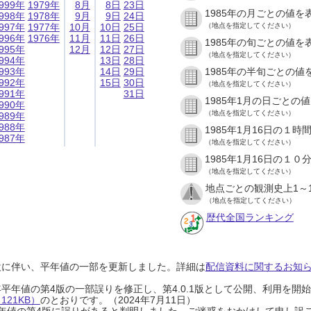
999年
1979年
8月
8日
23日
1985年の月ごとの値を
998年
1978年
9月
9日
24日
997年
1977年
10月
10日
25日
（地点を指定してください）
996年
1976年
11月
11日
26日
1985年の旬ごとの値を
995年
12月
12日
27日
（地点を指定してください）
994年
13日
28日
993年
14日
29日
1985年の半旬ごとの値
992年
15日
30日
（地点を指定してください）
991年
31日
1985年1月の日ごとの
990年
（地点を指定してください）
989年
988年
1985年1月16日の１
987年
（地点を指定してください）
1985年1月16日の１
（地点を指定してください）
地点ごとの観測史上1～
（地点を指定してください）
歴代全国ランキング
設に伴い、平年値の一部を更新しました。詳細は
配信資料に関するお知らせ
0年平年値の第4版の一部誤りを修正し、第4.0.1版として公開、利用を
21KB）
のとおりです。（2024年7月11日）
0年平年値の第4版に誤りがあると判明しました。ご迷惑をおかけして申し訳