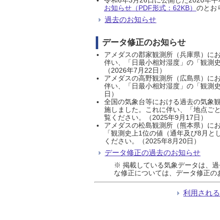
お知らせ（PDF形式：62KB）
のとおり
過去のお知らせ
データ修正のお知らせ
アメダスの郡家観測所（兵庫県）におい
伴い、「日最小相対湿度」の「観測史
（2026年7月22日）
アメダスの高野観測所（広島県）におい
伴い、「日最小相対湿度」の「観測史
日）
全国の気象台等における過去の気象観
施しました。これに伴い、「地点ごと
覧ください。（2025年9月17日）
アメダスの松島観測所（熊本県）にお
「観測史上1位の値（通年及び8月と
ください。（2025年8月20日）
データ修正の過去のお知らせ
※ 掲載している気象データは、
な修正については、データ修正の
利用され