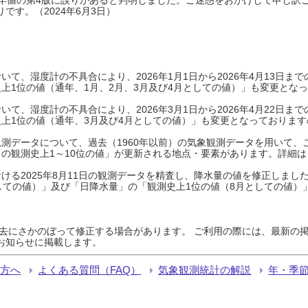
です。（2024年6月3日）
て、湿度計の不具合により、2026年1月1日から2026年4月13日
上1位の値（通年、1月、2月、3月及び4月としての値）」も変更とな
て、湿度計の不具合により、2026年3月1日から2026年4月22日
上1位の値（通年、3月及び4月としての値）」も変更となっておりますので
測データについて、過去（1960年以前）の気象観測データを用いて、
の観測史上1～10位の値」が更新される地点・要素があります。詳細は
ける2025年8月11日の観測データを精査し、降水量の値を修正しまし
しての値）」及び「日降水量」の「観測史上1位の値（8月としての値）
過去にさかのぼって修正する場合があります。 ご利用の際には、最新の掲
お知らせに掲載します。
る方へ
よくある質問（FAQ）
気象観測統計の解説
年・季