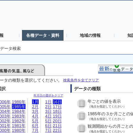
報
各種データ・資料
地域の情報
知
データ検索
ータの種類を選択してください。
検索条件を全てクリア
選択
データの種類
年月日の選択をクリア
年ごとの値を表示
006年
1986年
1月
1日
16日
005年
1985年
2月
2日
17日
（地点を指定してください）
004年
1984年
3月
3日
18日
1985年の３か月ごとの
003年
1983年
4月
4日
19日
（地点を指定してください）
002年
1982年
5月
5日
20日
001年
1981年
6月
6日
21日
観測開始からの月ごと
000年
1980年
7月
7日
22日
（地点を指定してください）