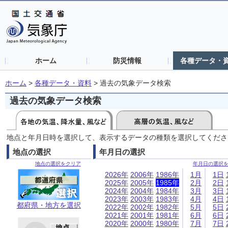
ホーム
防災情報
各種データ・
ホーム
>
各種データ・資料
>
過去の気象データ検索
過去の気象データ検索
地点と年月日時を選択して、表示するデータの種類を選択してくださ
地点の選択
年月日の選択
地点の選択をクリア
年月日の選択
2026年
2006年
1986年
1月
1日
2025年
2005年
1985年
2月
2日
2024年
2004年
1984年
3月
3日
2023年
2003年
1983年
4月
4日
都府県・地方を選択
2022年
2002年
1982年
5月
5日
2021年
2001年
1981年
6月
6日
2020年
2000年
1980年
7月
7日