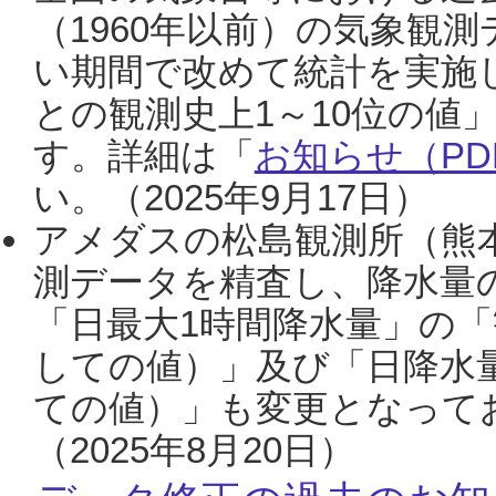
（1960年以前）の気象観
い期間で改めて統計を実施
との観測史上1～10位の値
す。詳細は「
お知らせ（PDF
い。（2025年9月17日）
アメダスの松島観測所（熊本
測データを精査し、降水量
「日最大1時間降水量」の「
しての値）」及び「日降水
ての値）」も変更となって
（2025年8月20日）