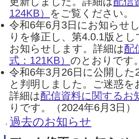
更新しました。詳細は
配信
124KB）
をご覧ください。（2
令和6年6月3日にお知らせし
りを修正し、第4.0.1版
お知らせします。詳細は
配
式：121KB）
のとおりです。
令和6年3月26日に公開した
と判明しました。ご迷惑を
詳細は
配信資料に関するお知
りです。（2024年6月3日）
過去のお知らせ