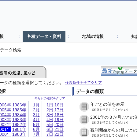
報
各種データ・資料
地域の情報
知
データ検索
ータの種類を選択してください。
検索条件を全てクリア
選択
データの種類
年月日の選択をクリア
年ごとの値を表示
006年
1986年
1月
1日
16日
005年
1985年
2月
2日
17日
（地点を指定してください）
004年
1984年
3月
3日
18日
2001年の３か月ごとの
003年
1983年
4月
4日
19日
（地点を指定してください）
002年
1982年
5月
5日
20日
001年
1981年
6月
6日
21日
観測開始からの月ごと
000年
1980年
7月
7日
22日
（地点を指定してください）