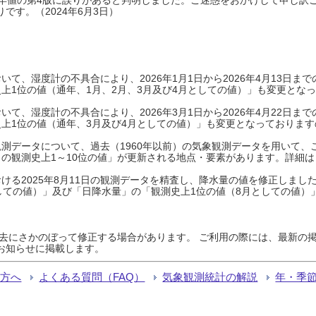
です。（2024年6月3日）
て、湿度計の不具合により、2026年1月1日から2026年4月13日
上1位の値（通年、1月、2月、3月及び4月としての値）」も変更とな
て、湿度計の不具合により、2026年3月1日から2026年4月22日
上1位の値（通年、3月及び4月としての値）」も変更となっておりますので
測データについて、過去（1960年以前）の気象観測データを用いて、
の観測史上1～10位の値」が更新される地点・要素があります。詳細は
ける2025年8月11日の観測データを精査し、降水量の値を修正しまし
しての値）」及び「日降水量」の「観測史上1位の値（8月としての値）
過去にさかのぼって修正する場合があります。 ご利用の際には、最新の掲
お知らせに掲載します。
る方へ
よくある質問（FAQ）
気象観測統計の解説
年・季