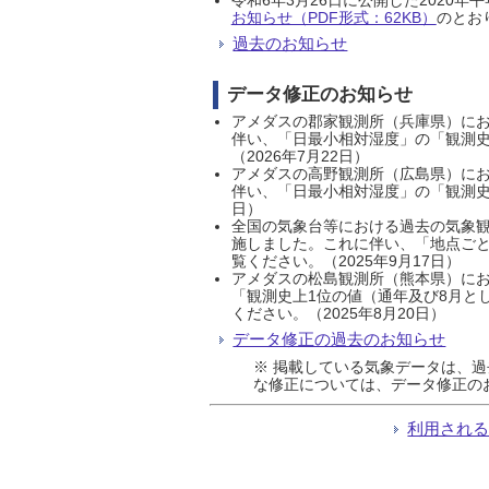
お知らせ（PDF形式：62KB）
のとおり
過去のお知らせ
データ修正のお知らせ
アメダスの郡家観測所（兵庫県）におい
伴い、「日最小相対湿度」の「観測史
（2026年7月22日）
アメダスの高野観測所（広島県）におい
伴い、「日最小相対湿度」の「観測史
日）
全国の気象台等における過去の気象観
施しました。これに伴い、「地点ごと
覧ください。（2025年9月17日）
アメダスの松島観測所（熊本県）にお
「観測史上1位の値（通年及び8月と
ください。（2025年8月20日）
データ修正の過去のお知らせ
※ 掲載している気象データは、
な修正については、データ修正の
利用され