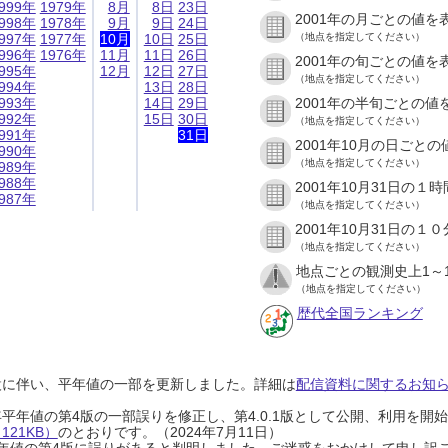
999年
1979年
8月
8日
23日
2001年の月ごとの値を
998年
1978年
9月
9日
24日
997年
1977年
10月
10日
25日
（地点を指定してください）
996年
1976年
11月
11日
26日
2001年の旬ごとの値を
995年
12月
12日
27日
（地点を指定してください）
994年
13日
28日
993年
14日
29日
2001年の半旬ごとの値
992年
15日
30日
（地点を指定してください）
991年
31日
2001年10月の日ごと
990年
（地点を指定してください）
989年
988年
2001年10月31日の
987年
（地点を指定してください）
2001年10月31日の
（地点を指定してください）
地点ごとの観測史上1～
（地点を指定してください）
歴代全国ランキング
設に伴い、平年値の一部を更新しました。詳細は
配信資料に関するお知らせ
0年平年値の第4版の一部誤りを修正し、第4.0.1版として公開、利用を
21KB）
のとおりです。（2024年7月11日）
0年平年値の第4版に誤りがあると判明しました。ご迷惑をおかけして申し訳