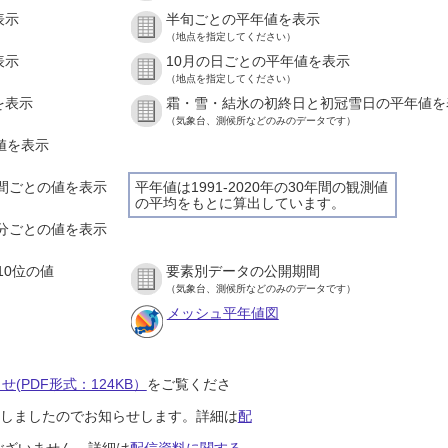
表示
半旬ごとの平年値を表示
（地点を指定してください）
表示
10月の日ごとの平年値を表示
（地点を指定してください）
を表示
霜・雪・結氷の初終日と初冠雪日の平年値を
（気象台、測候所などのみのデータです）
の値を表示
１時間ごとの値を表示
平年値は1991-2020年の30年間の観測値
の平均をもとに算出しています。
１０分ごとの値を表示
10位の値
要素別データの公開期間
（気象台、測候所などのみのデータです）
メッシュ平年値図
(PDF形式：124KB）
をご覧くださ
開始しましたのでお知らせします。詳細は
配
ございません。詳細は
配信資料に関する