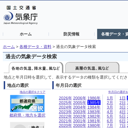
ホーム
防災情報
各種データ・
ホーム
>
各種データ・資料
>
過去の気象データ検索
過去の気象データ検索
地点と年月日時を選択して、表示するデータの種類を選択してくださ
地点の選択
年月日の選択
地点の選択をクリア
年月日の選択
2026年
2006年
1986年
1月
1日
2025年
2005年
1985年
2月
2日
2024年
2004年
1984年
3月
3日
2023年
2003年
1983年
4月
4日
都府県・地方を選択
2022年
2002年
1982年
5月
5日
2021年
2001年
1981年
6月
6日
2020年
2000年
1980年
7月
7日