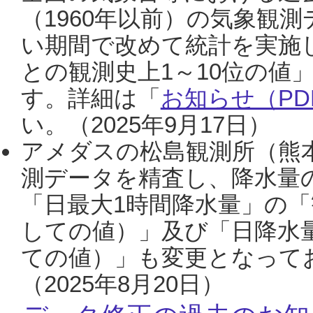
（1960年以前）の気象観
い期間で改めて統計を実施
との観測史上1～10位の値
す。詳細は「
お知らせ（PDF
い。（2025年9月17日）
アメダスの松島観測所（熊本
測データを精査し、降水量
「日最大1時間降水量」の「
しての値）」及び「日降水
ての値）」も変更となって
（2025年8月20日）