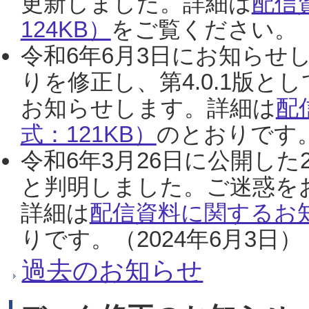
更新しました。詳細は
配信
124KB）
をご覧ください。（2
令和6年6月3日にお知らせし
りを修正し、第4.0.1版
お知らせします。詳細は
配
式：121KB）
のとおりです。
令和6年3月26日に公開した
と判明しました。ご迷惑を
詳細は
配信資料に関するお知
りです。（2024年6月3日）
過去のお知らせ