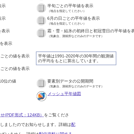
表示
半旬ごとの平年値を表示
（地点を指定してください）
表示
6月の日ごとの平年値を表示
（地点を指定してください）
を表示
霜・雪・結氷の初終日と初冠雪日の平年値を
（気象台、測候所などのみのデータです）
値を表示
時間ごとの値を表示
平年値は1991-2020年の30年間の観測値
の平均をもとに算出しています。
０分ごとの値を表示
10位の値
要素別データの公開期間
（気象台、測候所などのみのデータです）
メッシュ平年値図
(PDF形式：124KB）
をご覧くださ
開始しましたのでお知らせします。詳細は
配
ございません。詳細は
配信資料に関する