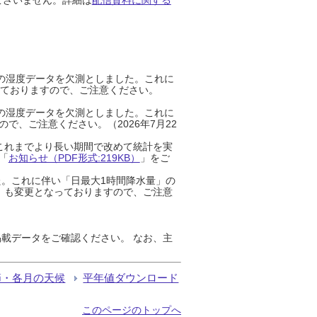
までの湿度データを欠測としました。これに
っておりますので、ご注意ください。
までの湿度データを欠測としました。これに
、ご注意ください。（2026年7月22
これまでより長い期間で改めて統計を実
「
お知らせ（PDF形式:219KB）
」をご
た。これに伴い「日最大1時間降水量」の
」も変更となっておりますので、ご注意
載データをご確認ください。 なお、主
節・各月の天候
平年値ダウンロード
このページのトップへ