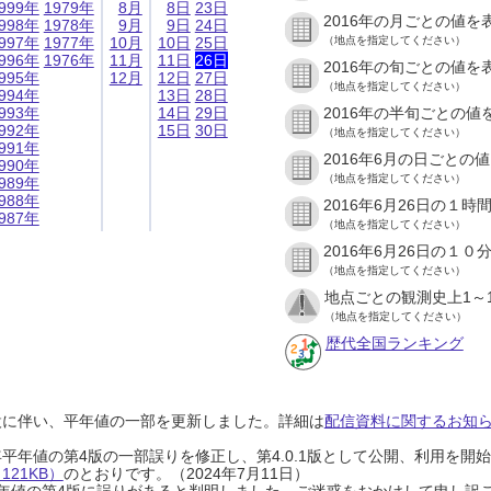
999年
1979年
8月
8日
23日
2016年の月ごとの値を
998年
1978年
9月
9日
24日
997年
1977年
10月
10日
25日
（地点を指定してください）
996年
1976年
11月
11日
26日
2016年の旬ごとの値を
995年
12月
12日
27日
（地点を指定してください）
994年
13日
28日
993年
14日
29日
2016年の半旬ごとの値
992年
15日
30日
（地点を指定してください）
991年
2016年6月の日ごとの
990年
（地点を指定してください）
989年
988年
2016年6月26日の１
987年
（地点を指定してください）
2016年6月26日の１
（地点を指定してください）
地点ごとの観測史上1～
（地点を指定してください）
歴代全国ランキング
設に伴い、平年値の一部を更新しました。詳細は
配信資料に関するお知らせ
0年平年値の第4版の一部誤りを修正し、第4.0.1版として公開、利用を
21KB）
のとおりです。（2024年7月11日）
0年平年値の第4版に誤りがあると判明しました。ご迷惑をおかけして申し訳