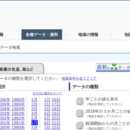
報
各種データ・資料
地域の情報
知
データ検索
ータの種類を選択してください。
検索条件を全てクリア
選択
データの種類
年月日の選択をクリア
年ごとの値を表示
006年
1986年
1月
1日
16日
005年
1985年
2月
2日
17日
（地点を指定してください）
004年
1984年
3月
3日
18日
2016年の３か月ごとの
003年
1983年
4月
4日
19日
（地点を指定してください）
002年
1982年
5月
5日
20日
001年
1981年
6月
6日
21日
観測開始からの月ごと
000年
1980年
7月
7日
22日
（地点を指定してください）