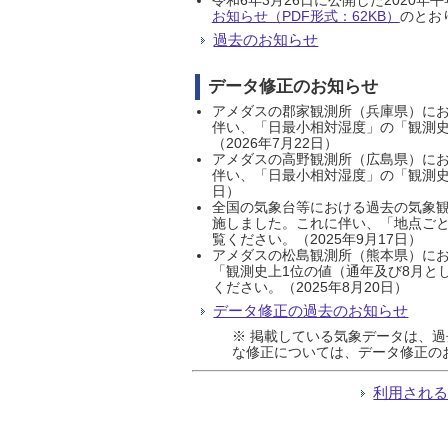
お知らせ（PDF形式：62KB）
のとおり
過去のお知らせ
データ修正のお知らせ
アメダスの郡家観測所（兵庫県）におい
伴い、「日最小相対湿度」の「観測史
（2026年7月22日）
アメダスの高野観測所（広島県）におい
伴い、「日最小相対湿度」の「観測史
日）
全国の気象台等における過去の気象観
施しました。これに伴い、「地点ごと
覧ください。（2025年9月17日）
アメダスの松島観測所（熊本県）にお
「観測史上1位の値（通年及び8月と
ください。（2025年8月20日）
データ修正の過去のお知らせ
※ 掲載している気象データは、
な修正については、データ修正の
利用され