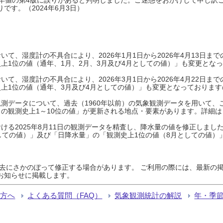
です。（2024年6月3日）
て、湿度計の不具合により、2026年1月1日から2026年4月13日
上1位の値（通年、1月、2月、3月及び4月としての値）」も変更とな
て、湿度計の不具合により、2026年3月1日から2026年4月22日
上1位の値（通年、3月及び4月としての値）」も変更となっておりますので
測データについて、過去（1960年以前）の気象観測データを用いて、
の観測史上1～10位の値」が更新される地点・要素があります。詳細は
ける2025年8月11日の観測データを精査し、降水量の値を修正しまし
しての値）」及び「日降水量」の「観測史上1位の値（8月としての値）
過去にさかのぼって修正する場合があります。 ご利用の際には、最新の掲
お知らせに掲載します。
る方へ
よくある質問（FAQ）
気象観測統計の解説
年・季