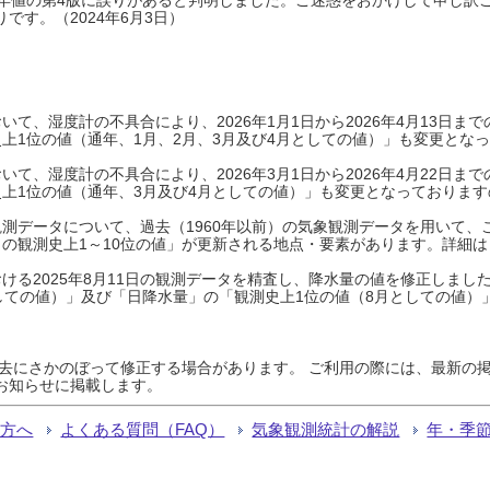
です。（2024年6月3日）
て、湿度計の不具合により、2026年1月1日から2026年4月13日
上1位の値（通年、1月、2月、3月及び4月としての値）」も変更とな
て、湿度計の不具合により、2026年3月1日から2026年4月22日
上1位の値（通年、3月及び4月としての値）」も変更となっておりますので
測データについて、過去（1960年以前）の気象観測データを用いて、
の観測史上1～10位の値」が更新される地点・要素があります。詳細は
ける2025年8月11日の観測データを精査し、降水量の値を修正しまし
しての値）」及び「日降水量」の「観測史上1位の値（8月としての値）
過去にさかのぼって修正する場合があります。 ご利用の際には、最新の掲
お知らせに掲載します。
る方へ
よくある質問（FAQ）
気象観測統計の解説
年・季