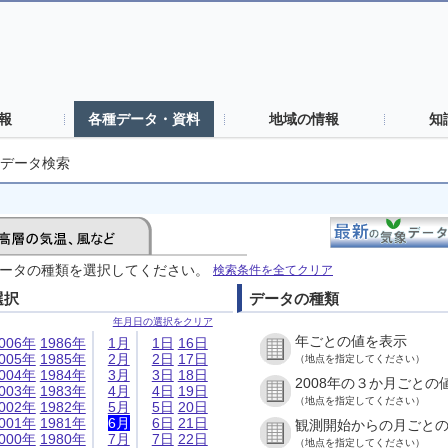
報
各種データ・資料
地域の情報
知
データ検索
ータの種類を選択してください。
検索条件を全てクリア
選択
データの種類
年月日の選択をクリア
年ごとの値を表示
006年
1986年
1月
1日
16日
005年
1985年
2月
2日
17日
（地点を指定してください）
004年
1984年
3月
3日
18日
2008年の３か月ごとの
003年
1983年
4月
4日
19日
（地点を指定してください）
002年
1982年
5月
5日
20日
001年
1981年
6月
6日
21日
観測開始からの月ごと
000年
1980年
7月
7日
22日
（地点を指定してください）