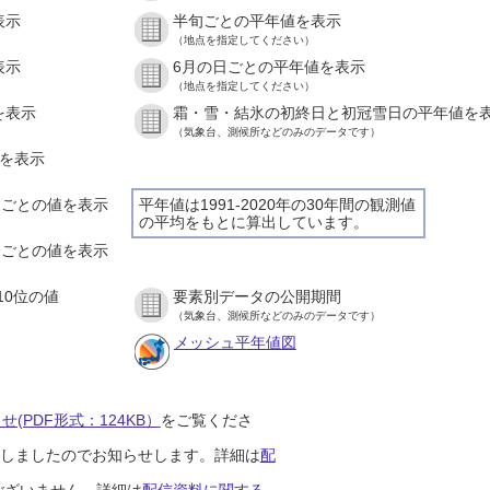
表示
半旬ごとの平年値を表示
（地点を指定してください）
表示
6月の日ごとの平年値を表示
（地点を指定してください）
を表示
霜・雪・結氷の初終日と初冠雪日の平年値を
（気象台、測候所などのみのデータです）
値を表示
時間ごとの値を表示
平年値は1991-2020年の30年間の観測値
の平均をもとに算出しています。
０分ごとの値を表示
10位の値
要素別データの公開期間
（気象台、測候所などのみのデータです）
メッシュ平年値図
(PDF形式：124KB）
をご覧くださ
開始しましたのでお知らせします。詳細は
配
ございません。詳細は
配信資料に関する