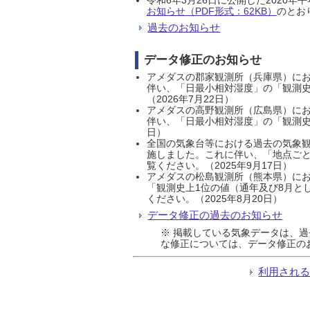
お知らせ（PDF形式：62KB）
のとおり
過去のお知らせ
データ修正のお知らせ
アメダスの郡家観測所（兵庫県）におい
伴い、「日最小相対湿度」の「観測史
（2026年7月22日）
アメダスの高野観測所（広島県）におい
伴い、「日最小相対湿度」の「観測史
日）
全国の気象台等における過去の気象観
施しました。これに伴い、「地点ごと
覧ください。（2025年9月17日）
アメダスの松島観測所（熊本県）にお
「観測史上1位の値（通年及び8月と
ください。（2025年8月20日）
データ修正の過去のお知らせ
※ 掲載している気象データは、
な修正については、データ修正の
利用され