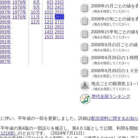
999年
1979年
8月
8日
23日
2008年の月ごとの値を
998年
1978年
9月
9日
24日
997年
1977年
10月
10日
25日
（地点を指定してください）
996年
1976年
11月
11日
26日
2008年の旬ごとの値を
995年
12月
12日
27日
（地点を指定してください）
994年
13日
28日
993年
14日
29日
2008年の半旬ごとの値
992年
15日
30日
（地点を指定してください）
991年
2008年6月の日ごとの
990年
（地点を指定してください）
989年
988年
2008年6月26日の１
987年
（地点を指定してください）
2008年6月26日の１
（地点を指定してください）
地点ごとの観測史上1～
（地点を指定してください）
歴代全国ランキング
設に伴い、平年値の一部を更新しました。詳細は
配信資料に関するお知らせ
0年平年値の第4版の一部誤りを修正し、第4.0.1版として公開、利用を
21KB）
のとおりです。（2024年7月11日）
0年平年値の第4版に誤りがあると判明しました。ご迷惑をおかけして申し訳