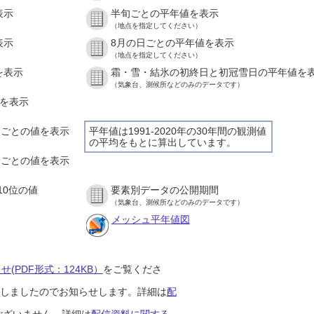
表示
半旬ごとの平年値を表示
（地点を指定してください）
表示
8月の日ごとの平年値を表示
（地点を指定してください）
を表示
霜・雪・結氷の初終日と初冠雪日の平年値を
（気象台、測候所などのみのデータです）
値を表示
時間ごとの値を表示
平年値は1991-2020年の30年間の観測値
の平均をもとに算出しています。
０分ごとの値を表示
10位の値
要素別データの公開期間
（気象台、測候所などのみのデータです）
メッシュ平年値図
(PDF形式：124KB）
をご覧くださ
開始しましたのでお知らせします。詳細は
配
ございません。詳細は
配信資料に関する