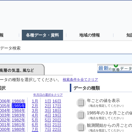
報
各種データ・資料
地域の情報
知
データ検索
ータの種類を選択してください。
検索条件を全てクリア
選択
データの種類
年月日の選択をクリア
年ごとの値を表示
006年
1986年
1月
1日
16日
005年
1985年
2月
2日
17日
（地点を指定してください）
004年
1984年
3月
3日
18日
1985年の３か月ごとの
003年
1983年
4月
4日
19日
（地点を指定してください）
002年
1982年
5月
5日
20日
001年
1981年
6月
6日
21日
観測開始からの月ごと
000年
1980年
7月
7日
22日
（地点を指定してください）