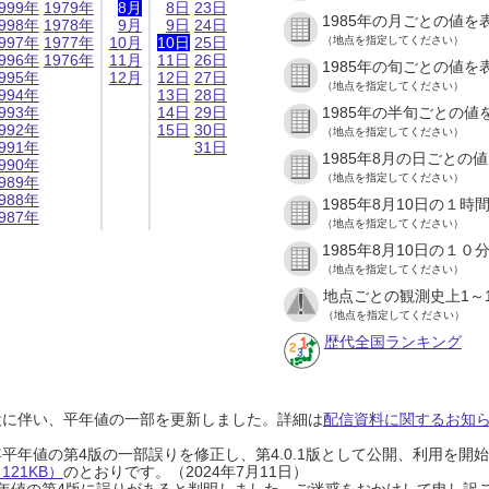
999年
1979年
8月
8日
23日
1985年の月ごとの値を
998年
1978年
9月
9日
24日
997年
1977年
10月
10日
25日
（地点を指定してください）
996年
1976年
11月
11日
26日
1985年の旬ごとの値を
995年
12月
12日
27日
（地点を指定してください）
994年
13日
28日
993年
14日
29日
1985年の半旬ごとの値
992年
15日
30日
（地点を指定してください）
991年
31日
1985年8月の日ごとの
990年
（地点を指定してください）
989年
988年
1985年8月10日の１
987年
（地点を指定してください）
1985年8月10日の１
（地点を指定してください）
地点ごとの観測史上1～
（地点を指定してください）
歴代全国ランキング
設に伴い、平年値の一部を更新しました。詳細は
配信資料に関するお知らせ
0年平年値の第4版の一部誤りを修正し、第4.0.1版として公開、利用を
21KB）
のとおりです。（2024年7月11日）
0年平年値の第4版に誤りがあると判明しました。ご迷惑をおかけして申し訳