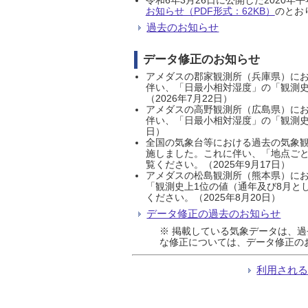
お知らせ（PDF形式：62KB）
のとおり
過去のお知らせ
データ修正のお知らせ
アメダスの郡家観測所（兵庫県）におい
伴い、「日最小相対湿度」の「観測史
（2026年7月22日）
アメダスの高野観測所（広島県）におい
伴い、「日最小相対湿度」の「観測史
日）
全国の気象台等における過去の気象観
施しました。これに伴い、「地点ごと
覧ください。（2025年9月17日）
アメダスの松島観測所（熊本県）にお
「観測史上1位の値（通年及び8月と
ください。（2025年8月20日）
データ修正の過去のお知らせ
※ 掲載している気象データは、
な修正については、データ修正の
利用され