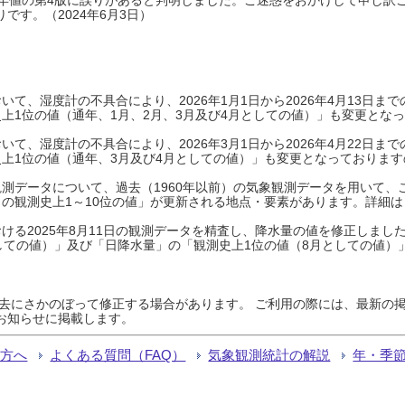
です。（2024年6月3日）
て、湿度計の不具合により、2026年1月1日から2026年4月13日
上1位の値（通年、1月、2月、3月及び4月としての値）」も変更とな
て、湿度計の不具合により、2026年3月1日から2026年4月22日
上1位の値（通年、3月及び4月としての値）」も変更となっておりますので
測データについて、過去（1960年以前）の気象観測データを用いて、
の観測史上1～10位の値」が更新される地点・要素があります。詳細は
ける2025年8月11日の観測データを精査し、降水量の値を修正しまし
しての値）」及び「日降水量」の「観測史上1位の値（8月としての値）
過去にさかのぼって修正する場合があります。 ご利用の際には、最新の掲
お知らせに掲載します。
る方へ
よくある質問（FAQ）
気象観測統計の解説
年・季