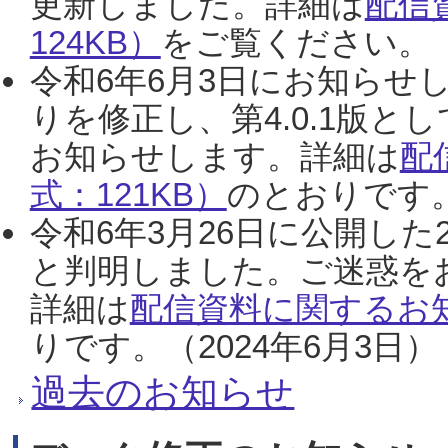
更新しました。詳細は
配信
124KB）
をご覧ください。（2
令和6年6月3日にお知らせし
りを修正し、第4.0.1版
お知らせします。詳細は
配
式：121KB）
のとおりです。
令和6年3月26日に公開した
と判明しました。ご迷惑を
詳細は
配信資料に関するお知
りです。（2024年6月3日）
過去のお知らせ