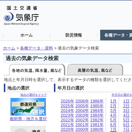
ホーム
防災情報
各種データ・
ホーム
>
各種データ・資料
>
過去の気象データ検索
過去の気象データ検索
地点と年月日時を選択して、表示するデータの種類を選択してくださ
地点の選択
年月日の選択
地点の選択をクリア
年月日の選択
2026年
2006年
1986年
1月
1日
2025年
2005年
1985年
2月
2日
2024年
2004年
1984年
3月
3日
2023年
2003年
1983年
4月
4日
都府県・地方を選択
2022年
2002年
1982年
5月
5日
2021年
2001年
1981年
6月
6日
2020年
2000年
1980年
7月
7日