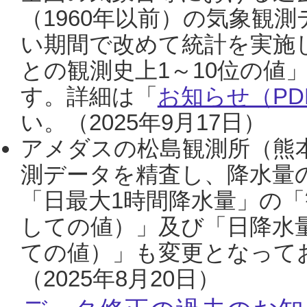
（1960年以前）の気象観
い期間で改めて統計を実施
との観測史上1～10位の値
す。詳細は「
お知らせ（PDF
い。（2025年9月17日）
アメダスの松島観測所（熊本
測データを精査し、降水量
「日最大1時間降水量」の「
しての値）」及び「日降水
ての値）」も変更となって
（2025年8月20日）