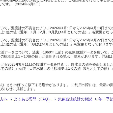
です。（2024年6月3日）
て、湿度計の不具合により、2026年1月1日から2026年4月13日
上1位の値（通年、1月、2月、3月及び4月としての値）」も変更とな
て、湿度計の不具合により、2026年3月1日から2026年4月22日
上1位の値（通年、3月及び4月としての値）」も変更となっておりますので
測データについて、過去（1960年以前）の気象観測データを用いて、
の観測史上1～10位の値」が更新される地点・要素があります。詳細は
ける2025年8月11日の観測データを精査し、降水量の値を修正しまし
しての値）」及び「日降水量」の「観測史上1位の値（8月としての値）
過去にさかのぼって修正する場合があります。 ご利用の際には、最新の掲
お知らせに掲載します。
る方へ
よくある質問（FAQ）
気象観測統計の解説
年・季