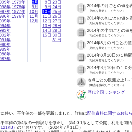
999年
1979年
8月
8日
23日
2014年の月ごとの値を
998年
1978年
9月
9日
24日
997年
1977年
10月
10日
25日
（地点を指定してください）
996年
1976年
11月
11日
26日
2014年の旬ごとの値を
995年
12月
12日
27日
（地点を指定してください）
994年
13日
28日
993年
14日
29日
2014年の半旬ごとの値
992年
15日
30日
（地点を指定してください）
991年
31日
2014年8月の日ごとの
990年
（地点を指定してください）
989年
988年
2014年8月10日の１
987年
（地点を指定してください）
2014年8月10日の１
（地点を指定してください）
地点ごとの観測史上1～
（地点を指定してください）
歴代全国ランキング
設に伴い、平年値の一部を更新しました。詳細は
配信資料に関するお知らせ
0年平年値の第4版の一部誤りを修正し、第4.0.1版として公開、利用を
21KB）
のとおりです。（2024年7月11日）
0年平年値の第4版に誤りがあると判明しました。ご迷惑をおかけして申し訳