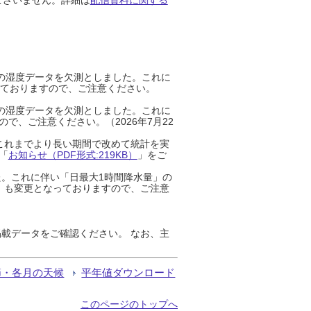
までの湿度データを欠測としました。これに
っておりますので、ご注意ください。
までの湿度データを欠測としました。これに
、ご注意ください。（2026年7月22
これまでより長い期間で改めて統計を実
「
お知らせ（PDF形式:219KB）
」をご
た。これに伴い「日最大1時間降水量」の
」も変更となっておりますので、ご注意
載データをご確認ください。 なお、主
節・各月の天候
平年値ダウンロード
このページのトップへ