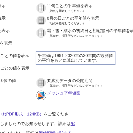
表示
半旬ごとの平年値を表示
（地点を指定してください）
表示
8月の日ごとの平年値を表示
（地点を指定してください）
を表示
霜・雪・結氷の初終日と初冠雪日の平年値を
（気象台、測候所などのみのデータです）
値を表示
時間ごとの値を表示
平年値は1991-2020年の30年間の観測値
の平均をもとに算出しています。
０分ごとの値を表示
10位の値
要素別データの公開期間
（気象台、測候所などのみのデータです）
メッシュ平年値図
(PDF形式：124KB）
をご覧くださ
開始しましたのでお知らせします。詳細は
配
ございません。詳細は
配信資料に関する