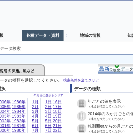
報
各種データ・資料
地域の情報
知
データ検索
ータの種類を選択してください。
検索条件を全てクリア
選択
データの種類
年月日の選択をクリア
年ごとの値を表示
006年
1986年
1月
1日
16日
005年
1985年
2月
2日
17日
（地点を指定してください）
004年
1984年
3月
3日
18日
2014年の３か月ごとの
003年
1983年
4月
4日
19日
（地点を指定してください）
002年
1982年
5月
5日
20日
001年
1981年
6月
6日
21日
観測開始からの月ごと
000年
1980年
7月
7日
22日
（地点を指定してください）