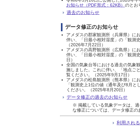
お知らせ（PDF形式：62KB）
のとおり
過去のお知らせ
データ修正のお知らせ
アメダスの郡家観測所（兵庫県）におい
伴い、「日最小相対湿度」の「観測史
（2026年7月22日）
アメダスの高野観測所（広島県）におい
伴い、「日最小相対湿度」の「観測史
日）
全国の気象台等における過去の気象観
施しました。これに伴い、「地点ごと
覧ください。（2025年9月17日）
アメダスの松島観測所（熊本県）にお
「観測史上1位の値（通年及び8月と
ください。（2025年8月20日）
データ修正の過去のお知らせ
※ 掲載している気象データは、
な修正については、データ修正の
利用され