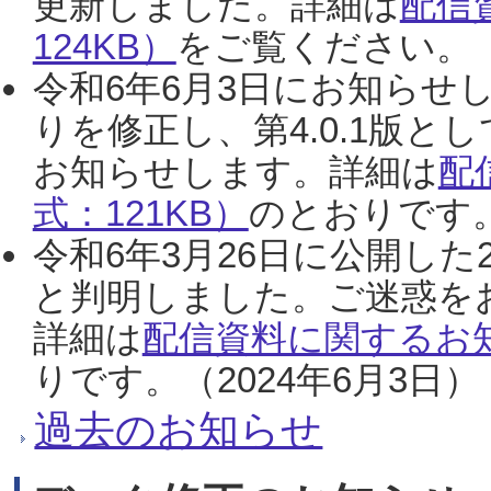
更新しました。詳細は
配信
124KB）
をご覧ください。（2
令和6年6月3日にお知らせし
りを修正し、第4.0.1版
お知らせします。詳細は
配
式：121KB）
のとおりです。
令和6年3月26日に公開した
と判明しました。ご迷惑を
詳細は
配信資料に関するお知
りです。（2024年6月3日）
過去のお知らせ