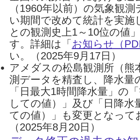
（1960年以前）の気象観
い期間で改めて統計を実施
との観測史上1～10位の値
す。詳細は「
お知らせ（PDF
い。（2025年9月17日）
アメダスの松島観測所（熊本
測データを精査し、降水量
「日最大1時間降水量」の「
しての値）」及び「日降水
ての値）」も変更となって
（2025年8月20日）