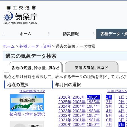
ホーム
防災情報
各種データ・
ホーム
>
各種データ・資料
>
過去の気象データ検索
過去の気象データ検索
地点と年月日時を選択して、表示するデータの種類を選択してくださ
地点の選択
年月日の選択
地点の選択をクリア
年月日の選択
2026年
2006年
1986年
1月
1日
2025年
2005年
1985年
2月
2日
2024年
2004年
1984年
3月
3日
2023年
2003年
1983年
4月
4日
都府県・地方を選択
2022年
2002年
1982年
5月
5日
2021年
2001年
1981年
6月
6日
2020年
2000年
1980年
7月
7日