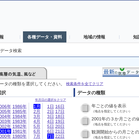
報
各種データ・資料
地域の情報
知
データ検索
ータの種類を選択してください。
検索条件を全てクリア
選択
データの種類
年月日の選択をクリア
年ごとの値を表示
006年
1986年
1月
1日
16日
005年
1985年
2月
2日
17日
（地点を指定してください）
004年
1984年
3月
3日
18日
2001年の３か月ごとの
003年
1983年
4月
4日
19日
（地点を指定してください）
002年
1982年
5月
5日
20日
001年
1981年
6月
6日
21日
観測開始からの月ごと
000年
1980年
7月
7日
22日
（地点を指定してください）