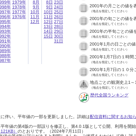
999年
1979年
8月
8日
23日
2001年の月ごとの値を
998年
1978年
9月
9日
24日
997年
1977年
10月
10日
25日
（地点を指定してください）
996年
1976年
11月
11日
26日
2001年の旬ごとの値を
995年
12月
12日
27日
（地点を指定してください）
994年
13日
28日
993年
14日
29日
2001年の半旬ごとの値
992年
15日
30日
（地点を指定してください）
991年
31日
2001年1月の日ごとの
990年
（地点を指定してください）
989年
988年
2001年1月7日の１時
987年
（地点を指定してください）
2001年1月7日の１０
（地点を指定してください）
地点ごとの観測史上1～
（地点を指定してください）
歴代全国ランキング
設に伴い、平年値の一部を更新しました。詳細は
配信資料に関するお知らせ
0年平年値の第4版の一部誤りを修正し、第4.0.1版として公開、利用を
21KB）
のとおりです。（2024年7月11日）
0年平年値の第4版に誤りがあると判明しました。ご迷惑をおかけして申し訳