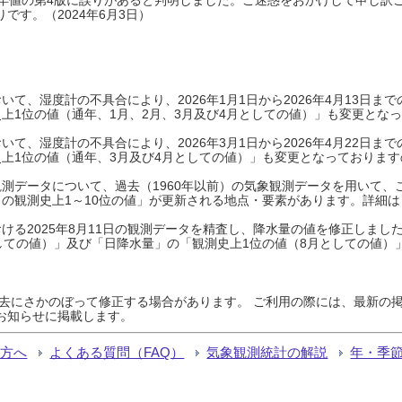
です。（2024年6月3日）
て、湿度計の不具合により、2026年1月1日から2026年4月13日
上1位の値（通年、1月、2月、3月及び4月としての値）」も変更とな
て、湿度計の不具合により、2026年3月1日から2026年4月22日
上1位の値（通年、3月及び4月としての値）」も変更となっておりますので
測データについて、過去（1960年以前）の気象観測データを用いて、
の観測史上1～10位の値」が更新される地点・要素があります。詳細は
ける2025年8月11日の観測データを精査し、降水量の値を修正しまし
しての値）」及び「日降水量」の「観測史上1位の値（8月としての値）
過去にさかのぼって修正する場合があります。 ご利用の際には、最新の掲
お知らせに掲載します。
る方へ
よくある質問（FAQ）
気象観測統計の解説
年・季