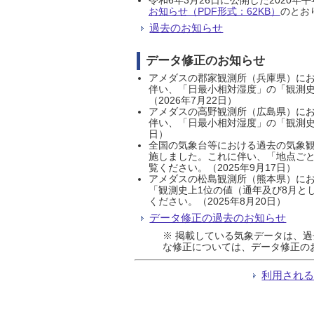
お知らせ（PDF形式：62KB）
のとおり
過去のお知らせ
データ修正のお知らせ
アメダスの郡家観測所（兵庫県）におい
伴い、「日最小相対湿度」の「観測史
（2026年7月22日）
アメダスの高野観測所（広島県）におい
伴い、「日最小相対湿度」の「観測史
日）
全国の気象台等における過去の気象観
施しました。これに伴い、「地点ごと
覧ください。（2025年9月17日）
アメダスの松島観測所（熊本県）にお
「観測史上1位の値（通年及び8月と
ください。（2025年8月20日）
データ修正の過去のお知らせ
※ 掲載している気象データは、
な修正については、データ修正の
利用され