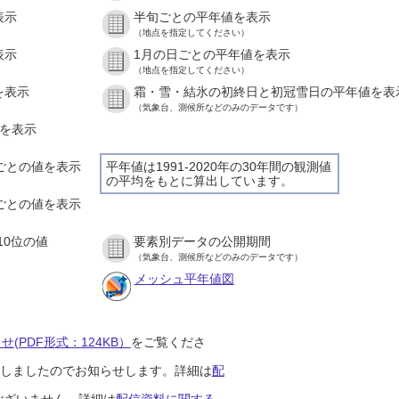
表示
半旬ごとの平年値を表示
（地点を指定してください）
表示
1月の日ごとの平年値を表示
（地点を指定してください）
を表示
霜・雪・結氷の初終日と初冠雪日の平年値を表
（気象台、測候所などのみのデータです）
値を表示
間ごとの値を表示
平年値は1991-2020年の30年間の観測値
の平均をもとに算出しています。
分ごとの値を表示
10位の値
要素別データの公開期間
（気象台、測候所などのみのデータです）
メッシュ平年値図
(PDF形式：124KB）
をご覧くださ
開始しましたのでお知らせします。詳細は
配
ございません。詳細は
配信資料に関する