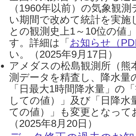
（1960年以前）の気象観
い期間で改めて統計を実施
との観測史上1～10位の値
す。詳細は「
お知らせ（PDF
い。（2025年9月17日）
アメダスの松島観測所（熊本
測データを精査し、降水量
「日最大1時間降水量」の「
しての値）」及び「日降水
ての値）」も変更となって
（2025年8月20日）