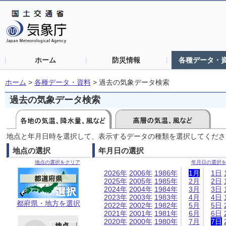
ホーム
防災情報
各種データ・
ホーム
>
各種データ・資料
>
過去の気象データ検索
過去の気象データ検索
地点と年月日時を選択して、表示するデータの種類を選択してくださ
地点の選択
年月日の選択
地点の選択をクリア
年月日の選択
2026年
2006年
1986年
1月
1日
2025年
2005年
1985年
2月
2日
2024年
2004年
1984年
3月
3日
2023年
2003年
1983年
4月
4日
都府県・地方を選択
2022年
2002年
1982年
5月
5日
2021年
2001年
1981年
6月
6日
2020年
2000年
1980年
7月
7日