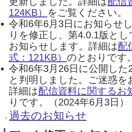
更新しました。詳細は
配信
124KB）
をご覧ください。（2
令和6年6月3日にお知らせし
りを修正し、第4.0.1版
お知らせします。詳細は
配
式：121KB）
のとおりです。
令和6年3月26日に公開した
と判明しました。ご迷惑を
詳細は
配信資料に関するお知
りです。（2024年6月3日）
過去のお知らせ