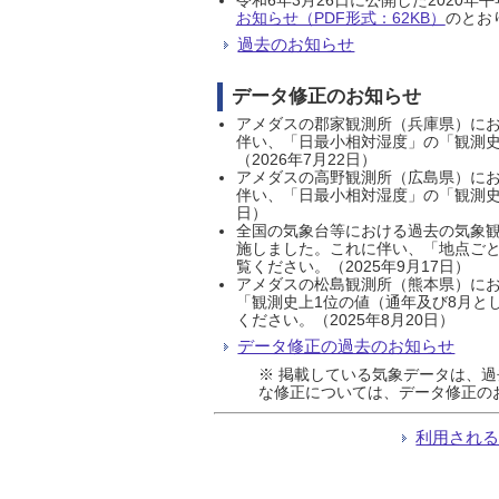
お知らせ（PDF形式：62KB）
のとおり
過去のお知らせ
データ修正のお知らせ
アメダスの郡家観測所（兵庫県）におい
伴い、「日最小相対湿度」の「観測史
（2026年7月22日）
アメダスの高野観測所（広島県）におい
伴い、「日最小相対湿度」の「観測史
日）
全国の気象台等における過去の気象観
施しました。これに伴い、「地点ごと
覧ください。（2025年9月17日）
アメダスの松島観測所（熊本県）にお
「観測史上1位の値（通年及び8月と
ください。（2025年8月20日）
データ修正の過去のお知らせ
※ 掲載している気象データは、
な修正については、データ修正の
利用され