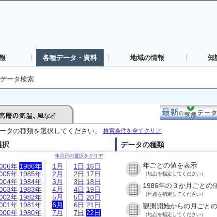
報
各種データ・資料
地域の情報
知
データ検索
ータの種類を選択してください。
検索条件を全てクリア
選択
データの種類
年月日の選択をクリア
年ごとの値を表示
006年
1986年
1月
1日
16日
005年
1985年
2月
2日
17日
（地点を指定してください）
004年
1984年
3月
3日
18日
1986年の３か月ごとの
003年
1983年
4月
4日
19日
（地点を指定してください）
002年
1982年
5月
5日
20日
001年
1981年
6月
6日
21日
観測開始からの月ごと
000年
1980年
7月
7日
22日
（地点を指定してください）