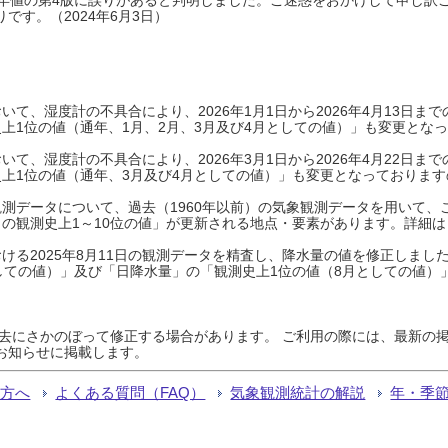
です。（2024年6月3日）
て、湿度計の不具合により、2026年1月1日から2026年4月13日
上1位の値（通年、1月、2月、3月及び4月としての値）」も変更とな
て、湿度計の不具合により、2026年3月1日から2026年4月22日
上1位の値（通年、3月及び4月としての値）」も変更となっておりますので
測データについて、過去（1960年以前）の気象観測データを用いて、
の観測史上1～10位の値」が更新される地点・要素があります。詳細は
ける2025年8月11日の観測データを精査し、降水量の値を修正しまし
しての値）」及び「日降水量」の「観測史上1位の値（8月としての値）
過去にさかのぼって修正する場合があります。 ご利用の際には、最新の掲
お知らせに掲載します。
る方へ
よくある質問（FAQ）
気象観測統計の解説
年・季