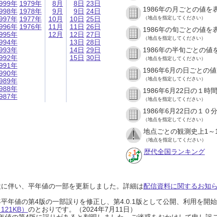
999年
1979年
8月
8日
23日
1986年の月ごとの値を
998年
1978年
9月
9日
24日
997年
1977年
10月
10日
25日
（地点を指定してください）
996年
1976年
11月
11日
26日
1986年の旬ごとの値を
995年
12月
12日
27日
（地点を指定してください）
994年
13日
28日
993年
14日
29日
1986年の半旬ごとの値
992年
15日
30日
（地点を指定してください）
991年
1986年6月の日ごとの
990年
（地点を指定してください）
989年
988年
1986年6月22日の１
987年
（地点を指定してください）
1986年6月22日の１
（地点を指定してください）
地点ごとの観測史上1～
（地点を指定してください）
歴代全国ランキング
設に伴い、平年値の一部を更新しました。詳細は
配信資料に関するお知らせ
0年平年値の第4版の一部誤りを修正し、第4.0.1版として公開、利用を
21KB）
のとおりです。（2024年7月11日）
0年平年値の第4版に誤りがあると判明しました。ご迷惑をおかけして申し訳