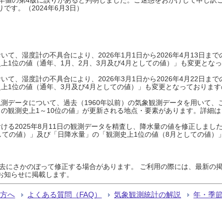
です。（2024年6月3日）
て、湿度計の不具合により、2026年1月1日から2026年4月13日
上1位の値（通年、1月、2月、3月及び4月としての値）」も変更とな
て、湿度計の不具合により、2026年3月1日から2026年4月22日
上1位の値（通年、3月及び4月としての値）」も変更となっておりますので
測データについて、過去（1960年以前）の気象観測データを用いて、
の観測史上1～10位の値」が更新される地点・要素があります。詳細は
ける2025年8月11日の観測データを精査し、降水量の値を修正しまし
しての値）」及び「日降水量」の「観測史上1位の値（8月としての値）
過去にさかのぼって修正する場合があります。 ご利用の際には、最新の掲
お知らせに掲載します。
る方へ
よくある質問（FAQ）
気象観測統計の解説
年・季