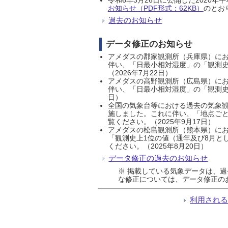
お知らせ（PDF形式：62KB）
のとおり
過去のお知らせ
データ修正のお知らせ
アメダスの郡家観測所（兵庫県）におい
伴い、「日最小相対湿度」の「観測史
（2026年7月22日）
アメダスの高野観測所（広島県）におい
伴い、「日最小相対湿度」の「観測史
日）
全国の気象台等における過去の気象観
施しました。これに伴い、「地点ごと
覧ください。（2025年9月17日）
アメダスの松島観測所（熊本県）にお
「観測史上1位の値（通年及び8月と
ください。（2025年8月20日）
データ修正の過去のお知らせ
※ 掲載している気象データは、
な修正については、データ修正の
利用され