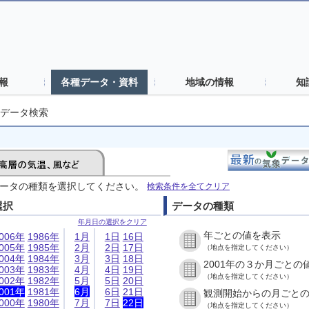
報
各種データ・資料
地域の情報
知
データ検索
ータの種類を選択してください。
検索条件を全てクリア
選択
データの種類
年月日の選択をクリア
年ごとの値を表示
006年
1986年
1月
1日
16日
005年
1985年
2月
2日
17日
（地点を指定してください）
004年
1984年
3月
3日
18日
2001年の３か月ごとの
003年
1983年
4月
4日
19日
（地点を指定してください）
002年
1982年
5月
5日
20日
001年
1981年
6月
6日
21日
観測開始からの月ごと
000年
1980年
7月
7日
22日
（地点を指定してください）