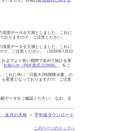
までの湿度データを欠測としました。これに
っておりますので、ご注意ください。
までの湿度データを欠測としました。これに
、ご注意ください。（2026年7月22
これまでより長い期間で改めて統計を実
「
お知らせ（PDF形式:219KB）
」をご
た。これに伴い「日最大1時間降水量」の
」も変更となっておりますので、ご注意
載データをご確認ください。 なお、主
節・各月の天候
平年値ダウンロード
このページのトップへ