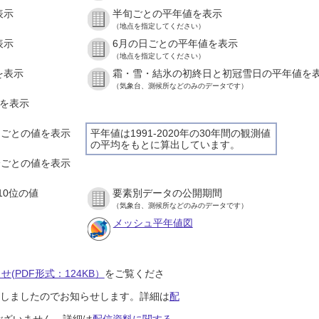
表示
半旬ごとの平年値を表示
（地点を指定してください）
表示
6月の日ごとの平年値を表示
（地点を指定してください）
を表示
霜・雪・結氷の初終日と初冠雪日の平年値を
（気象台、測候所などのみのデータです）
値を表示
時間ごとの値を表示
平年値は1991-2020年の30年間の観測値
の平均をもとに算出しています。
０分ごとの値を表示
10位の値
要素別データの公開期間
（気象台、測候所などのみのデータです）
メッシュ平年値図
(PDF形式：124KB）
をご覧くださ
開始しましたのでお知らせします。詳細は
配
ございません。詳細は
配信資料に関する