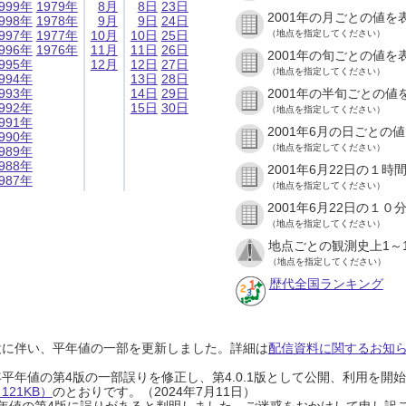
999年
1979年
8月
8日
23日
2001年の月ごとの値を
998年
1978年
9月
9日
24日
997年
1977年
10月
10日
25日
（地点を指定してください）
996年
1976年
11月
11日
26日
2001年の旬ごとの値を
995年
12月
12日
27日
（地点を指定してください）
994年
13日
28日
993年
14日
29日
2001年の半旬ごとの値
992年
15日
30日
（地点を指定してください）
991年
2001年6月の日ごとの
990年
（地点を指定してください）
989年
988年
2001年6月22日の１
987年
（地点を指定してください）
2001年6月22日の１
（地点を指定してください）
地点ごとの観測史上1～
（地点を指定してください）
歴代全国ランキング
設に伴い、平年値の一部を更新しました。詳細は
配信資料に関するお知らせ
0年平年値の第4版の一部誤りを修正し、第4.0.1版として公開、利用を
21KB）
のとおりです。（2024年7月11日）
0年平年値の第4版に誤りがあると判明しました。ご迷惑をおかけして申し訳