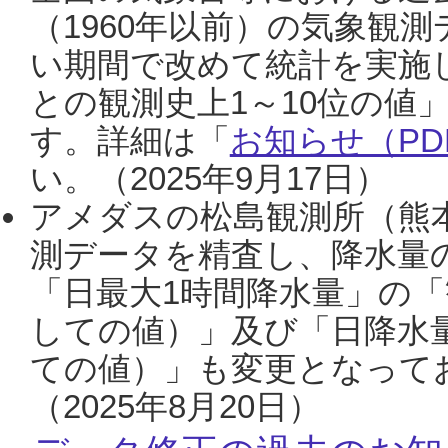
（1960年以前）の気象観
い期間で改めて統計を実施
との観測史上1～10位の値
す。詳細は「
お知らせ（PDF
い。（2025年9月17日）
アメダスの松島観測所（熊本
測データを精査し、降水量
「日最大1時間降水量」の「
しての値）」及び「日降水
ての値）」も変更となって
（2025年8月20日）