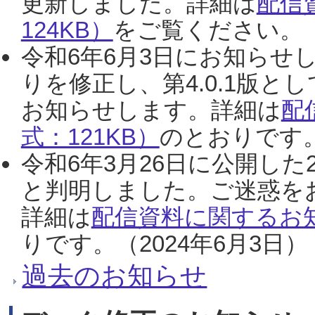
更新しました。詳細は
配信
124KB）
をご覧ください。（2
令和6年6月3日にお知らせし
りを修正し、第4.0.1版
お知らせします。詳細は
配
式：121KB）
のとおりです。
令和6年3月26日に公開した
と判明しました。ご迷惑を
詳細は
配信資料に関するお知
りです。（2024年6月3日）
過去のお知らせ