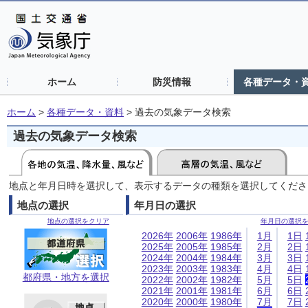
ホーム
防災情報
各種データ・
ホーム
>
各種データ・資料
>
過去の気象データ検索
過去の気象データ検索
地点と年月日時を選択して、表示するデータの種類を選択してくださ
地点の選択
年月日の選択
地点の選択をクリア
年月日の選択
2026年
2006年
1986年
1月
1日
2025年
2005年
1985年
2月
2日
2024年
2004年
1984年
3月
3日
2023年
2003年
1983年
4月
4日
都府県・地方を選択
2022年
2002年
1982年
5月
5日
2021年
2001年
1981年
6月
6日
2020年
2000年
1980年
7月
7日