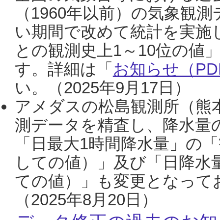
（1960年以前）の気象観
い期間で改めて統計を実施
との観測史上1～10位の値
す。詳細は「
お知らせ（PDF
い。（2025年9月17日）
アメダスの松島観測所（熊本
測データを精査し、降水量
「日最大1時間降水量」の「
しての値）」及び「日降水
ての値）」も変更となって
（2025年8月20日）