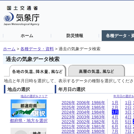
ホーム
防災情報
各種データ・
ホーム
>
各種データ・資料
>
過去の気象データ検索
過去の気象データ検索
地点と年月日時を選択して、表示するデータの種類を選択してくださ
地点の選択
年月日の選択
地点の選択をクリア
年月日の選択
2026年
2006年
1986年
1月
1日
2025年
2005年
1985年
2月
2日
2024年
2004年
1984年
3月
3日
2023年
2003年
1983年
4月
4日
都府県・地方を選択
2022年
2002年
1982年
5月
5日
2021年
2001年
1981年
6月
6日
2020年
2000年
1980年
7月
7日