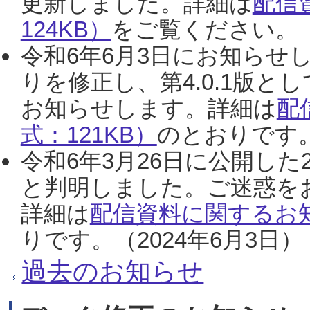
更新しました。詳細は
配信
124KB）
をご覧ください。（2
令和6年6月3日にお知らせし
りを修正し、第4.0.1版
お知らせします。詳細は
配
式：121KB）
のとおりです。
令和6年3月26日に公開した
と判明しました。ご迷惑を
詳細は
配信資料に関するお知
りです。（2024年6月3日）
過去のお知らせ