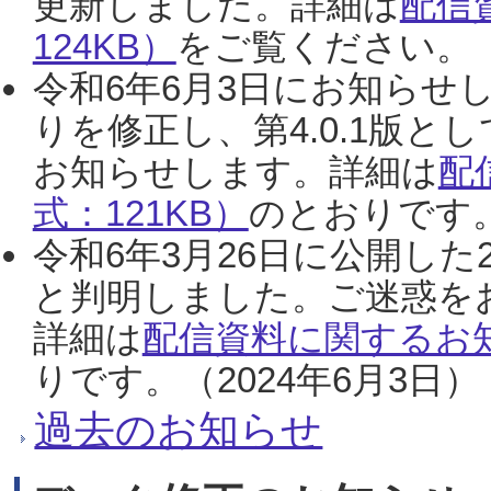
更新しました。詳細は
配信
124KB）
をご覧ください。（2
令和6年6月3日にお知らせし
りを修正し、第4.0.1版
お知らせします。詳細は
配
式：121KB）
のとおりです。
令和6年3月26日に公開した
と判明しました。ご迷惑を
詳細は
配信資料に関するお知
りです。（2024年6月3日）
過去のお知らせ