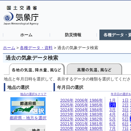
ホーム
防災情報
各種データ・
ホーム
>
各種データ・資料
>
過去の気象データ検索
過去の気象データ検索
地点と年月日時を選択して、表示するデータの種類を選択してくださ
地点の選択
年月日の選択
地点の選択をクリア
年月日の選択
2026年
2006年
1986年
1月
1日
2025年
2005年
1985年
2月
2日
2024年
2004年
1984年
3月
3日
2023年
2003年
1983年
4月
4日
都府県・地方を選択
2022年
2002年
1982年
5月
5日
2021年
2001年
1981年
6月
6日
2020年
2000年
1980年
7月
7日