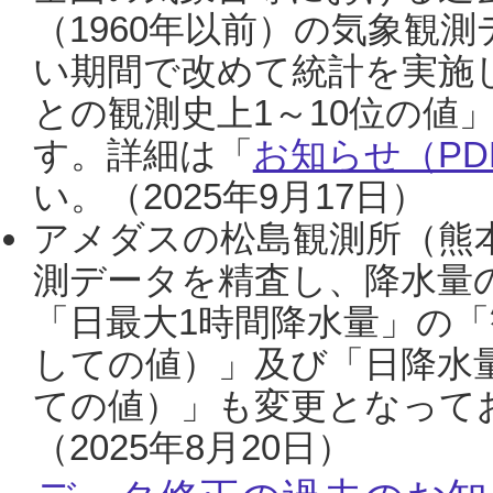
（1960年以前）の気象観
い期間で改めて統計を実施
との観測史上1～10位の値
す。詳細は「
お知らせ（PDF
い。（2025年9月17日）
アメダスの松島観測所（熊本
測データを精査し、降水量
「日最大1時間降水量」の「
しての値）」及び「日降水
ての値）」も変更となって
（2025年8月20日）