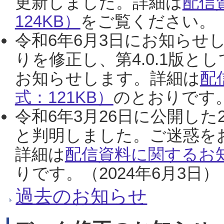
更新しました。詳細は
配信
124KB）
をご覧ください。（2
令和6年6月3日にお知らせし
りを修正し、第4.0.1版
お知らせします。詳細は
配
式：121KB）
のとおりです。
令和6年3月26日に公開した
と判明しました。ご迷惑を
詳細は
配信資料に関するお知
りです。（2024年6月3日）
過去のお知らせ