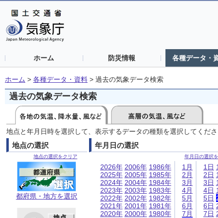
ホーム
防災情報
各種データ・
ホーム
>
各種データ・資料
>
過去の気象データ検索
過去の気象データ検索
地点と年月日時を選択して、表示するデータの種類を選択してくださ
地点の選択
年月日の選択
地点の選択をクリア
年月日の選択
2026年
2006年
1986年
1月
1日
2025年
2005年
1985年
2月
2日
2024年
2004年
1984年
3月
3日
2023年
2003年
1983年
4月
4日
都府県・地方を選択
2022年
2002年
1982年
5月
5日
2021年
2001年
1981年
6月
6日
2020年
2000年
1980年
7月
7日