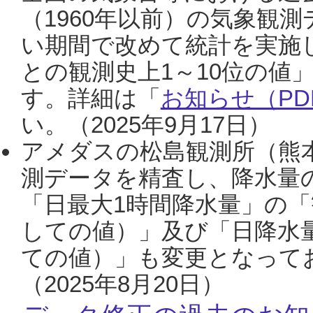
（1960年以前）の気象観
い期間で改めて統計を実施
との観測史上1～10位の値
す。詳細は「
お知らせ（PDF
い。（2025年9月17日）
アメダスの松島観測所（熊本
測データを精査し、降水量
「日最大1時間降水量」の「
しての値）」及び「日降水
ての値）」も変更となって
（2025年8月20日）