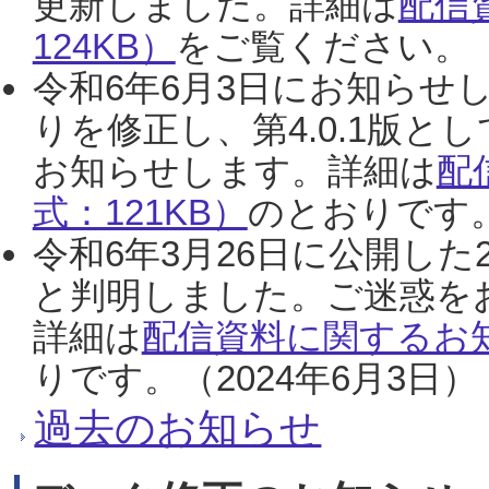
更新しました。詳細は
配信
124KB）
をご覧ください。（2
令和6年6月3日にお知らせし
りを修正し、第4.0.1版
お知らせします。詳細は
配
式：121KB）
のとおりです。
令和6年3月26日に公開した
と判明しました。ご迷惑を
詳細は
配信資料に関するお知
りです。（2024年6月3日）
過去のお知らせ