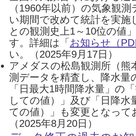
（1960年以前）の気象観
い期間で改めて統計を実施
との観測史上1～10位の値
す。詳細は「
お知らせ（PDF
い。（2025年9月17日）
アメダスの松島観測所（熊本
測データを精査し、降水量
「日最大1時間降水量」の「
しての値）」及び「日降水
ての値）」も変更となって
（2025年8月20日）