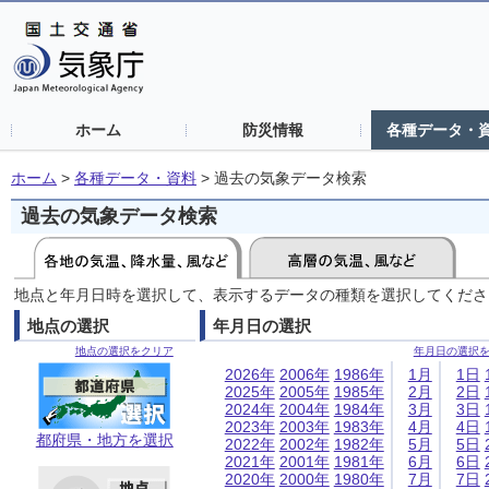
ホーム
防災情報
各種データ・
ホーム
>
各種データ・資料
>
過去の気象データ検索
過去の気象データ検索
地点と年月日時を選択して、表示するデータの種類を選択してくださ
地点の選択
年月日の選択
地点の選択をクリア
年月日の選択
2026年
2006年
1986年
1月
1日
2025年
2005年
1985年
2月
2日
2024年
2004年
1984年
3月
3日
2023年
2003年
1983年
4月
4日
都府県・地方を選択
2022年
2002年
1982年
5月
5日
2021年
2001年
1981年
6月
6日
2020年
2000年
1980年
7月
7日