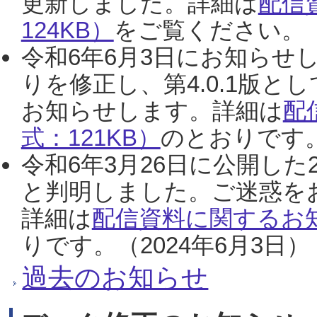
更新しました。詳細は
配信
124KB）
をご覧ください。（2
令和6年6月3日にお知らせし
りを修正し、第4.0.1版
お知らせします。詳細は
配
式：121KB）
のとおりです。
令和6年3月26日に公開した
と判明しました。ご迷惑を
詳細は
配信資料に関するお知
りです。（2024年6月3日）
過去のお知らせ