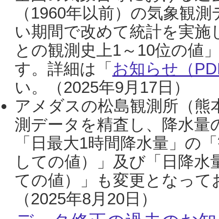
（1960年以前）の気象観
い期間で改めて統計を実施
との観測史上1～10位の値
す。詳細は「
お知らせ（PDF
い。（2025年9月17日）
アメダスの松島観測所（熊本
測データを精査し、降水量
「日最大1時間降水量」の「
しての値）」及び「日降水
ての値）」も変更となって
（2025年8月20日）