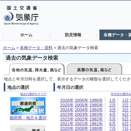
ホーム
防災情報
各種データ・
ホーム
>
各種データ・資料
>
過去の気象データ検索
過去の気象データ検索
地点と年月日時を選択して、表示するデータの種類を選択してくださ
地点の選択
年月日の選択
地点の選択をクリア
年月日の選択
2026年
2006年
1986年
1月
1日
2025年
2005年
1985年
2月
2日
2024年
2004年
1984年
3月
3日
2023年
2003年
1983年
4月
4日
都府県・地方を選択
2022年
2002年
1982年
5月
5日
2021年
2001年
1981年
6月
6日
2020年
2000年
1980年
7月
7日