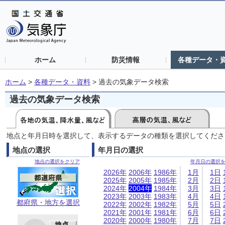
ホーム
防災情報
各種データ・
ホーム
>
各種データ・資料
>
過去の気象データ検索
過去の気象データ検索
地点と年月日時を選択して、表示するデータの種類を選択してくださ
地点の選択
年月日の選択
地点の選択をクリア
年月日の選択
2026年
2006年
1986年
1月
1日
2025年
2005年
1985年
2月
2日
2024年
2004年
1984年
3月
3日
2023年
2003年
1983年
4月
4日
都府県・地方を選択
2022年
2002年
1982年
5月
5日
2021年
2001年
1981年
6月
6日
2020年
2000年
1980年
7月
7日