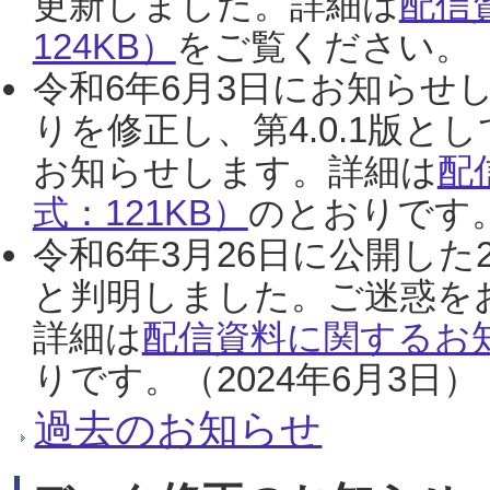
更新しました。詳細は
配信
124KB）
をご覧ください。（2
令和6年6月3日にお知らせし
りを修正し、第4.0.1版
お知らせします。詳細は
配
式：121KB）
のとおりです。
令和6年3月26日に公開した
と判明しました。ご迷惑を
詳細は
配信資料に関するお知
りです。（2024年6月3日）
過去のお知らせ