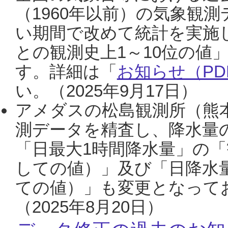
（1960年以前）の気象観
い期間で改めて統計を実施
との観測史上1～10位の値
す。詳細は「
お知らせ（PDF
い。（2025年9月17日）
アメダスの松島観測所（熊本
測データを精査し、降水量
「日最大1時間降水量」の「
しての値）」及び「日降水
ての値）」も変更となって
（2025年8月20日）