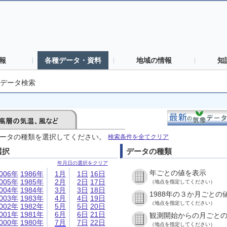
報
各種データ・資料
地域の情報
知
データ検索
ータの種類を選択してください。
検索条件を全てクリア
選択
データの種類
年月日の選択をクリア
年ごとの値を表示
006年
1986年
1月
1日
16日
005年
1985年
2月
2日
17日
（地点を指定してください）
004年
1984年
3月
3日
18日
1988年の３か月ごとの
003年
1983年
4月
4日
19日
（地点を指定してください）
002年
1982年
5月
5日
20日
001年
1981年
6月
6日
21日
観測開始からの月ごと
000年
1980年
7月
7日
22日
（地点を指定してください）