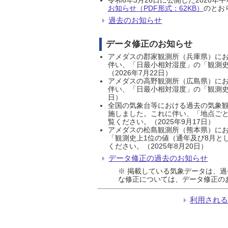
お知らせ（PDF形式：62KB）
のとおり
過去のお知らせ
データ修正のお知らせ
アメダスの郡家観測所（兵庫県）におい
伴い、「日最小相対湿度」の「観測史
（2026年7月22日）
アメダスの高野観測所（広島県）におい
伴い、「日最小相対湿度」の「観測史
日）
全国の気象台等における過去の気象観
施しました。これに伴い、「地点ごと
覧ください。（2025年9月17日）
アメダスの松島観測所（熊本県）にお
「観測史上1位の値（通年及び8月と
ください。（2025年8月20日）
データ修正の過去のお知らせ
※ 掲載している気象データは、
な修正については、データ修正の
利用され