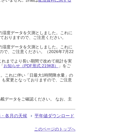
までの湿度データを欠測としました。これに
っておりますので、ご注意ください。
までの湿度データを欠測としました。これに
、ご注意ください。（2026年7月22
これまでより長い期間で改めて統計を実
「
お知らせ（PDF形式:219KB）
」をご
た。これに伴い「日最大1時間降水量」の
」も変更となっておりますので、ご注意
載データをご確認ください。 なお、主
節・各月の天候
平年値ダウンロード
このページのトップへ