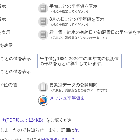
表示
半旬ごとの平年値を表示
（地点を指定してください）
表示
8月の日ごとの平年値を表示
（地点を指定してください）
を表示
霜・雪・結氷の初終日と初冠雪日の平年値を
（気象台、測候所などのみのデータです）
値を表示
時間ごとの値を表示
平年値は1991-2020年の30年間の観測値
の平均をもとに算出しています。
０分ごとの値を表示
10位の値
要素別データの公開期間
（気象台、測候所などのみのデータです）
メッシュ平年値図
(PDF形式：124KB）
をご覧くださ
開始しましたのでお知らせします。詳細は
配
ございません。詳細は
配信資料に関する