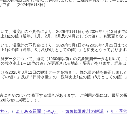
です。（2024年6月3日）
て、湿度計の不具合により、2026年1月1日から2026年4月13日
上1位の値（通年、1月、2月、3月及び4月としての値）」も変更とな
て、湿度計の不具合により、2026年3月1日から2026年4月22日
上1位の値（通年、3月及び4月としての値）」も変更となっておりますので
測データについて、過去（1960年以前）の気象観測データを用いて、
の観測史上1～10位の値」が更新される地点・要素があります。詳細は
ける2025年8月11日の観測データを精査し、降水量の値を修正しまし
しての値）」及び「日降水量」の「観測史上1位の値（8月としての値）
過去にさかのぼって修正する場合があります。 ご利用の際には、最新の掲
お知らせに掲載します。
る方へ
よくある質問（FAQ）
気象観測統計の解説
年・季