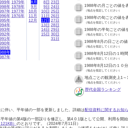
999年
1979年
8月
8日
23日
1988年の月ごとの値を
998年
1978年
9月
9日
24日
997年
1977年
10月
10日
25日
（地点を指定してください）
996年
1976年
11月
11日
26日
1988年の旬ごとの値を
995年
12月
12日
27日
（地点を指定してください）
994年
13日
28日
993年
14日
29日
1988年の半旬ごとの値
992年
15日
30日
（地点を指定してください）
991年
31日
1988年8月の日ごとの
990年
（地点を指定してください）
989年
988年
1988年8月12日の１
987年
（地点を指定してください）
1988年8月12日の１
（地点を指定してください）
地点ごとの観測史上1～
（地点を指定してください）
歴代全国ランキング
設に伴い、平年値の一部を更新しました。詳細は
配信資料に関するお知らせ
0年平年値の第4版の一部誤りを修正し、第4.0.1版として公開、利用を
21KB）
のとおりです。（2024年7月11日）
0年平年値の第4版に誤りがあると判明しました。ご迷惑をおかけして申し訳