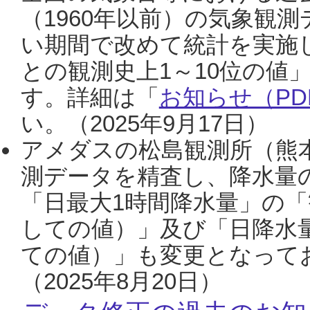
（1960年以前）の気象観
い期間で改めて統計を実施
との観測史上1～10位の値
す。詳細は「
お知らせ（PDF
い。（2025年9月17日）
アメダスの松島観測所（熊本
測データを精査し、降水量
「日最大1時間降水量」の「
しての値）」及び「日降水
ての値）」も変更となって
（2025年8月20日）