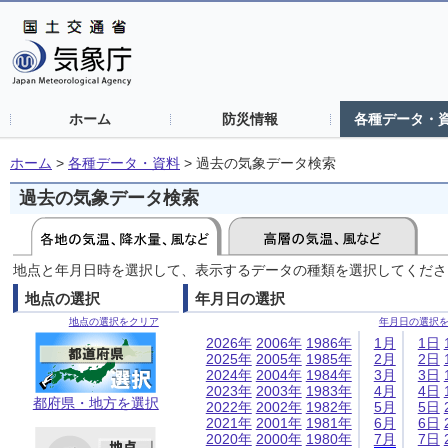
ホーム
防災情報
各種データ・
ホーム
>
各種データ・資料
>
過去の気象データ検索
過去の気象データ検索
地点と年月日時を選択して、表示するデータの種類を選択してくださ
地点の選択
年月日の選択
地点の選択をクリア
年月日の選択
2026年
2006年
1986年
1月
1日
2025年
2005年
1985年
2月
2日
2024年
2004年
1984年
3月
3日
2023年
2003年
1983年
4月
4日
都府県・地方を選択
2022年
2002年
1982年
5月
5日
2021年
2001年
1981年
6月
6日
2020年
2000年
1980年
7月
7日