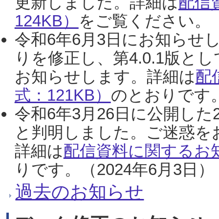
更新しました。詳細は
配信
124KB）
をご覧ください。（2
令和6年6月3日にお知らせし
りを修正し、第4.0.1版
お知らせします。詳細は
配
式：121KB）
のとおりです。
令和6年3月26日に公開した
と判明しました。ご迷惑を
詳細は
配信資料に関するお知
りです。（2024年6月3日）
過去のお知らせ