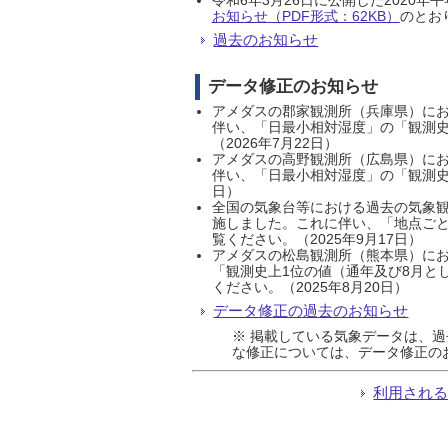
お知らせ（PDF形式：62KB）
のとおり
過去のお知らせ
データ修正のお知らせ
アメダスの郡家観測所（兵庫県）におい
伴い、「日最小相対湿度」の「観測史
（2026年7月22日）
アメダスの高野観測所（広島県）におい
伴い、「日最小相対湿度」の「観測史
日）
全国の気象台等における過去の気象観
施しました。これに伴い、「地点ごと
覧ください。（2025年9月17日）
アメダスの松島観測所（熊本県）にお
「観測史上1位の値（通年及び8月と
ください。（2025年8月20日）
データ修正の過去のお知らせ
※ 掲載している気象データは、
な修正については、データ修正の
利用され