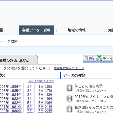
報
各種データ・資料
地域の情報
知
データ検索
ータの種類を選択してください。
検索条件を全てクリア
選択
データの種類
年月日の選択をクリア
年ごとの値を表示
006年
1986年
1月
1日
16日
005年
1985年
2月
2日
17日
（地点を指定してください）
004年
1984年
3月
3日
18日
2019年の３か月ごとの
003年
1983年
4月
4日
19日
（地点を指定してください）
002年
1982年
5月
5日
20日
001年
1981年
6月
6日
21日
観測開始からの月ごと
000年
1980年
7月
7日
22日
（地点を指定してください）