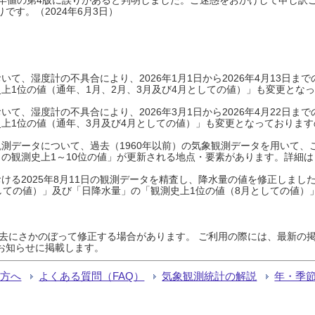
です。（2024年6月3日）
て、湿度計の不具合により、2026年1月1日から2026年4月13日
上1位の値（通年、1月、2月、3月及び4月としての値）」も変更とな
て、湿度計の不具合により、2026年3月1日から2026年4月22日
上1位の値（通年、3月及び4月としての値）」も変更となっておりますので
測データについて、過去（1960年以前）の気象観測データを用いて、
の観測史上1～10位の値」が更新される地点・要素があります。詳細は
ける2025年8月11日の観測データを精査し、降水量の値を修正しまし
しての値）」及び「日降水量」の「観測史上1位の値（8月としての値）
過去にさかのぼって修正する場合があります。 ご利用の際には、最新の掲
お知らせに掲載します。
る方へ
よくある質問（FAQ）
気象観測統計の解説
年・季