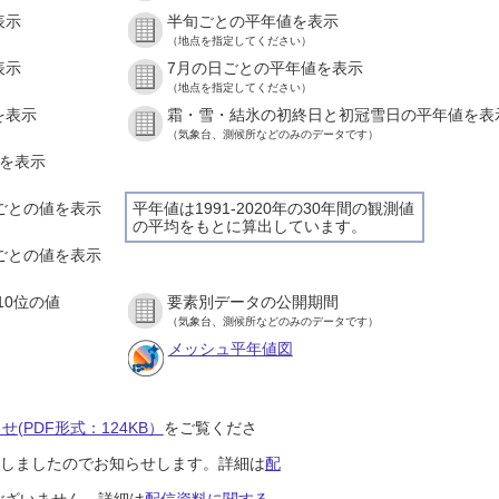
表示
半旬ごとの平年値を表示
（地点を指定してください）
表示
7月の日ごとの平年値を表示
（地点を指定してください）
を表示
霜・雪・結氷の初終日と初冠雪日の平年値を表
（気象台、測候所などのみのデータです）
値を表示
間ごとの値を表示
平年値は1991-2020年の30年間の観測値
の平均をもとに算出しています。
分ごとの値を表示
10位の値
要素別データの公開期間
（気象台、測候所などのみのデータです）
メッシュ平年値図
(PDF形式：124KB）
をご覧くださ
開始しましたのでお知らせします。詳細は
配
ございません。詳細は
配信資料に関する