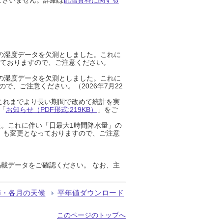
までの湿度データを欠測としました。これに
っておりますので、ご注意ください。
までの湿度データを欠測としました。これに
、ご注意ください。（2026年7月22
これまでより長い期間で改めて統計を実
「
お知らせ（PDF形式:219KB）
」をご
た。これに伴い「日最大1時間降水量」の
」も変更となっておりますので、ご注意
載データをご確認ください。 なお、主
節・各月の天候
平年値ダウンロード
このページのトップへ