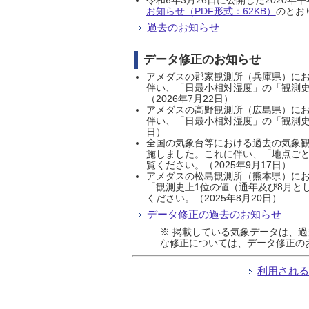
お知らせ（PDF形式：62KB）
のとおり
過去のお知らせ
データ修正のお知らせ
アメダスの郡家観測所（兵庫県）におい
伴い、「日最小相対湿度」の「観測史
（2026年7月22日）
アメダスの高野観測所（広島県）におい
伴い、「日最小相対湿度」の「観測史
日）
全国の気象台等における過去の気象観
施しました。これに伴い、「地点ごと
覧ください。（2025年9月17日）
アメダスの松島観測所（熊本県）にお
「観測史上1位の値（通年及び8月と
ください。（2025年8月20日）
データ修正の過去のお知らせ
※ 掲載している気象データは、
な修正については、データ修正の
利用され