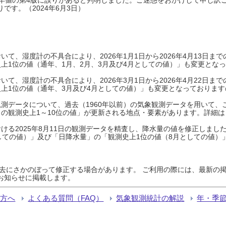
です。（2024年6月3日）
て、湿度計の不具合により、2026年1月1日から2026年4月13日
上1位の値（通年、1月、2月、3月及び4月としての値）」も変更とな
て、湿度計の不具合により、2026年3月1日から2026年4月22日
上1位の値（通年、3月及び4月としての値）」も変更となっておりますので
測データについて、過去（1960年以前）の気象観測データを用いて、
の観測史上1～10位の値」が更新される地点・要素があります。詳細は
ける2025年8月11日の観測データを精査し、降水量の値を修正しまし
しての値）」及び「日降水量」の「観測史上1位の値（8月としての値）
過去にさかのぼって修正する場合があります。 ご利用の際には、最新の掲
お知らせに掲載します。
る方へ
よくある質問（FAQ）
気象観測統計の解説
年・季