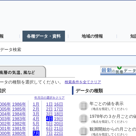
報
各種データ・資料
地域の情報
知
データ検索
ータの種類を選択してください。
検索条件を全てクリア
選択
データの種類
年月日の選択をクリア
年ごとの値を表示
006年
1986年
1月
1日
16日
005年
1985年
2月
2日
17日
（地点を指定してください）
004年
1984年
3月
3日
18日
1978年の３か月ごとの
003年
1983年
4月
4日
19日
（地点を指定してください）
002年
1982年
5月
5日
20日
001年
1981年
6月
6日
21日
観測開始からの月ごと
000年
1980年
7月
7日
22日
（地点を指定してください）