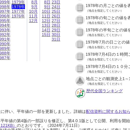
999年
1979年
8月
8日
23日
1978年の月ごとの値を
998年
1978年
9月
9日
24日
997年
1977年
10月
10日
25日
（地点を指定してください）
996年
1976年
11月
11日
26日
1978年の旬ごとの値を
995年
12月
12日
27日
（地点を指定してください）
994年
13日
28日
993年
14日
29日
1978年の半旬ごとの値
992年
15日
30日
（地点を指定してください）
991年
31日
1978年7月の日ごとの
990年
（地点を指定してください）
989年
988年
1978年7月4日の１時
987年
（地点を指定してください）
1978年7月4日の１０
（地点を指定してください）
地点ごとの観測史上1～
（地点を指定してください）
歴代全国ランキング
設に伴い、平年値の一部を更新しました。詳細は
配信資料に関するお知らせ
0年平年値の第4版の一部誤りを修正し、第4.0.1版として公開、利用を
21KB）
のとおりです。（2024年7月11日）
0年平年値の第4版に誤りがあると判明しました。ご迷惑をおかけして申し訳