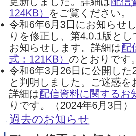
更新しました。詳細は
配信
124KB）
をご覧ください。（2
令和6年6月3日にお知らせし
りを修正し、第4.0.1版
お知らせします。詳細は
配
式：121KB）
のとおりです。
令和6年3月26日に公開した
と判明しました。ご迷惑を
詳細は
配信資料に関するお知
りです。（2024年6月3日）
過去のお知らせ