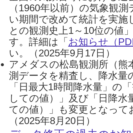
（1960年以前）の気象観
い期間で改めて統計を実施
との観測史上1～10位の値
す。詳細は「
お知らせ（PDF
い。（2025年9月17日）
アメダスの松島観測所（熊本
測データを精査し、降水量
「日最大1時間降水量」の「
しての値）」及び「日降水
ての値）」も変更となって
（2025年8月20日）