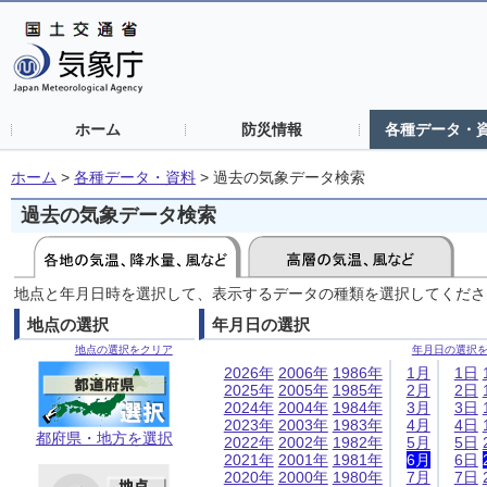
ホーム
防災情報
各種データ・
ホーム
>
各種データ・資料
>
過去の気象データ検索
過去の気象データ検索
地点と年月日時を選択して、表示するデータの種類を選択してくださ
地点の選択
年月日の選択
地点の選択をクリア
年月日の選択
2026年
2006年
1986年
1月
1日
2025年
2005年
1985年
2月
2日
2024年
2004年
1984年
3月
3日
2023年
2003年
1983年
4月
4日
都府県・地方を選択
2022年
2002年
1982年
5月
5日
2021年
2001年
1981年
6月
6日
2020年
2000年
1980年
7月
7日