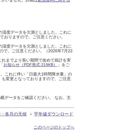
までの湿度データを欠測としました。これに
っておりますので、ご注意ください。
までの湿度データを欠測としました。これに
、ご注意ください。（2026年7月22
これまでより長い期間で改めて統計を実
「
お知らせ（PDF形式:219KB）
」をご
た。これに伴い「日最大1時間降水量」の
」も変更となっておりますので、ご注意
載データをご確認ください。 なお、主
節・各月の天候
平年値ダウンロード
このページのトップへ