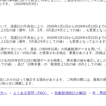
です。（2024年6月3日）
て、湿度計の不具合により、2026年1月1日から2026年4月13日
上1位の値（通年、1月、2月、3月及び4月としての値）」も変更とな
て、湿度計の不具合により、2026年3月1日から2026年4月22日
上1位の値（通年、3月及び4月としての値）」も変更となっておりますので
測データについて、過去（1960年以前）の気象観測データを用いて、
の観測史上1～10位の値」が更新される地点・要素があります。詳細は
ける2025年8月11日の観測データを精査し、降水量の値を修正しまし
しての値）」及び「日降水量」の「観測史上1位の値（8月としての値）
過去にさかのぼって修正する場合があります。 ご利用の際には、最新の掲
お知らせに掲載します。
る方へ
よくある質問（FAQ）
気象観測統計の解説
年・季