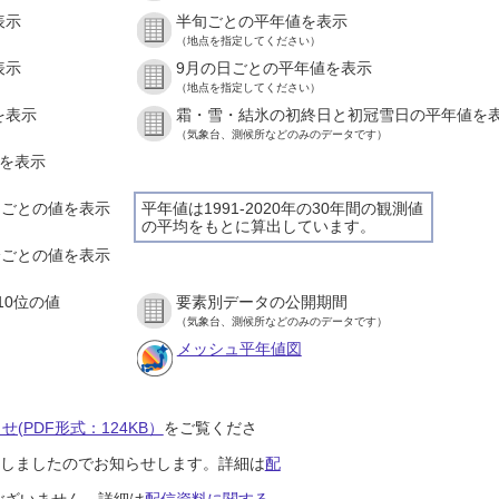
表示
半旬ごとの平年値を表示
（地点を指定してください）
表示
9月の日ごとの平年値を表示
（地点を指定してください）
を表示
霜・雪・結氷の初終日と初冠雪日の平年値を
（気象台、測候所などのみのデータです）
値を表示
時間ごとの値を表示
平年値は1991-2020年の30年間の観測値
の平均をもとに算出しています。
０分ごとの値を表示
10位の値
要素別データの公開期間
（気象台、測候所などのみのデータです）
メッシュ平年値図
(PDF形式：124KB）
をご覧くださ
開始しましたのでお知らせします。詳細は
配
ございません。詳細は
配信資料に関する