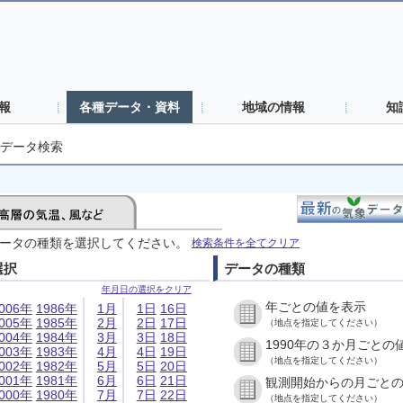
報
各種データ・資料
地域の情報
知
データ検索
ータの種類を選択してください。
検索条件を全てクリア
選択
データの種類
年月日の選択をクリア
年ごとの値を表示
006年
1986年
1月
1日
16日
005年
1985年
2月
2日
17日
（地点を指定してください）
004年
1984年
3月
3日
18日
1990年の３か月ごとの
003年
1983年
4月
4日
19日
（地点を指定してください）
002年
1982年
5月
5日
20日
001年
1981年
6月
6日
21日
観測開始からの月ごと
000年
1980年
7月
7日
22日
（地点を指定してください）