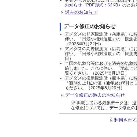
お知らせ（PDF形式：62KB）
のとおり
過去のお知らせ
データ修正のお知らせ
アメダスの郡家観測所（兵庫県）におい
伴い、「日最小相対湿度」の「観測史
（2026年7月22日）
アメダスの高野観測所（広島県）におい
伴い、「日最小相対湿度」の「観測史
日）
全国の気象台等における過去の気象観
施しました。これに伴い、「地点ごと
覧ください。（2025年9月17日）
アメダスの松島観測所（熊本県）にお
「観測史上1位の値（通年及び8月と
ください。（2025年8月20日）
データ修正の過去のお知らせ
※ 掲載している気象データは、
な修正については、データ修正の
利用され