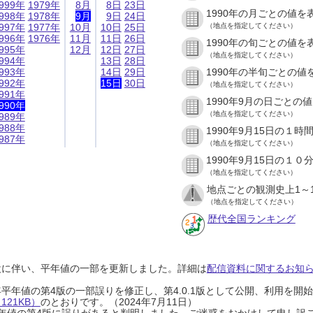
999年
1979年
8月
8日
23日
1990年の月ごとの値を
998年
1978年
9月
9日
24日
997年
1977年
10月
10日
25日
（地点を指定してください）
996年
1976年
11月
11日
26日
1990年の旬ごとの値を
995年
12月
12日
27日
（地点を指定してください）
994年
13日
28日
993年
14日
29日
1990年の半旬ごとの値
992年
15日
30日
（地点を指定してください）
991年
1990年9月の日ごとの
990年
（地点を指定してください）
989年
988年
1990年9月15日の１
987年
（地点を指定してください）
1990年9月15日の１
（地点を指定してください）
地点ごとの観測史上1～
（地点を指定してください）
歴代全国ランキング
設に伴い、平年値の一部を更新しました。詳細は
配信資料に関するお知らせ
0年平年値の第4版の一部誤りを修正し、第4.0.1版として公開、利用を
21KB）
のとおりです。（2024年7月11日）
0年平年値の第4版に誤りがあると判明しました。ご迷惑をおかけして申し訳