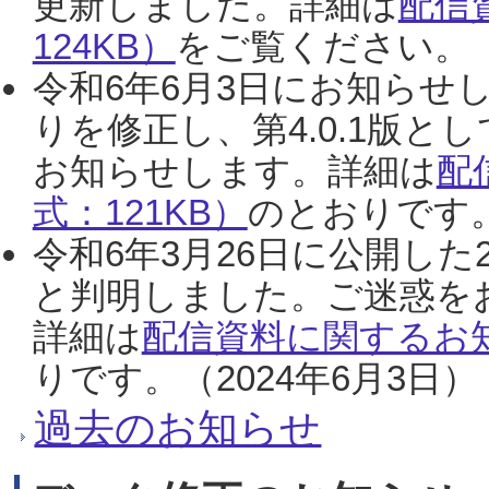
更新しました。詳細は
配信
124KB）
をご覧ください。（2
令和6年6月3日にお知らせし
りを修正し、第4.0.1版
お知らせします。詳細は
配
式：121KB）
のとおりです。
令和6年3月26日に公開した
と判明しました。ご迷惑を
詳細は
配信資料に関するお知
りです。（2024年6月3日）
過去のお知らせ