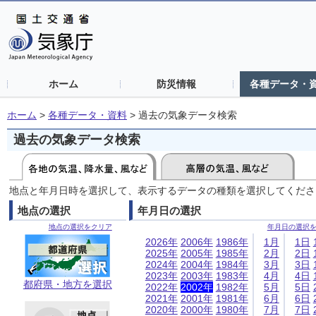
ホーム
防災情報
各種データ・
ホーム
>
各種データ・資料
>
過去の気象データ検索
過去の気象データ検索
地点と年月日時を選択して、表示するデータの種類を選択してくださ
地点の選択
年月日の選択
地点の選択をクリア
年月日の選択
2026年
2006年
1986年
1月
1日
2025年
2005年
1985年
2月
2日
2024年
2004年
1984年
3月
3日
2023年
2003年
1983年
4月
4日
都府県・地方を選択
2022年
2002年
1982年
5月
5日
2021年
2001年
1981年
6月
6日
2020年
2000年
1980年
7月
7日