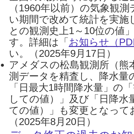
（1960年以前）の気象観
い期間で改めて統計を実施
との観測史上1～10位の値
す。詳細は「
お知らせ（PDF
い。（2025年9月17日）
アメダスの松島観測所（熊本
測データを精査し、降水量
「日最大1時間降水量」の「
しての値）」及び「日降水
ての値）」も変更となって
（2025年8月20日）