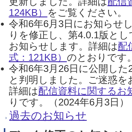
更新しました。詳細は
配信
124KB）
をご覧ください。（2
令和6年6月3日にお知らせし
りを修正し、第4.0.1版
お知らせします。詳細は
配
式：121KB）
のとおりです。
令和6年3月26日に公開した
と判明しました。ご迷惑を
詳細は
配信資料に関するお知
りです。（2024年6月3日）
過去のお知らせ