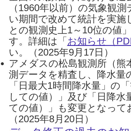
（1960年以前）の気象観
い期間で改めて統計を実施
との観測史上1～10位の値
す。詳細は「
お知らせ（PDF
い。（2025年9月17日）
アメダスの松島観測所（熊本
測データを精査し、降水量
「日最大1時間降水量」の「
しての値）」及び「日降水
ての値）」も変更となって
（2025年8月20日）