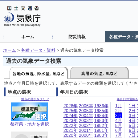
ホーム
防災情報
各種データ・
ホーム
>
各種データ・資料
>
過去の気象データ検索
過去の気象データ検索
地点と年月日時を選択して、表示するデータの種類を選択してくださ
地点の選択
年月日の選択
地点の選択をクリア
年月日の選択
2026年
2006年
1986年
1月
1日
2025年
2005年
1985年
2月
2日
2024年
2004年
1984年
3月
3日
2023年
2003年
1983年
4月
4日
都府県・地方を選択
2022年
2002年
1982年
5月
5日
2021年
2001年
1981年
6月
6日
2020年
2000年
1980年
7月
7日