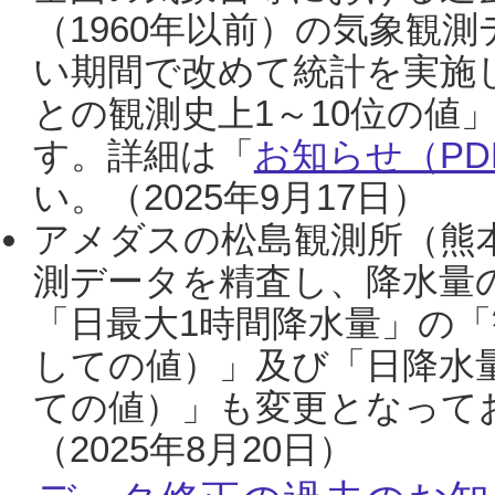
（1960年以前）の気象観
い期間で改めて統計を実施
との観測史上1～10位の値
す。詳細は「
お知らせ（PDF
い。（2025年9月17日）
アメダスの松島観測所（熊本
測データを精査し、降水量
「日最大1時間降水量」の「
しての値）」及び「日降水
ての値）」も変更となって
（2025年8月20日）