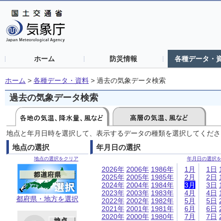
ホーム
防災情報
各種データ・
ホーム
>
各種データ・資料
>
過去の気象データ検索
過去の気象データ検索
地点と年月日時を選択して、表示するデータの種類を選択してくださ
地点の選択
年月日の選択
地点の選択をクリア
年月日の選択
2026年
2006年
1986年
1月
1日
2025年
2005年
1985年
2月
2日
2024年
2004年
1984年
3月
3日
2023年
2003年
1983年
4月
4日
都府県・地方を選択
2022年
2002年
1982年
5月
5日
2021年
2001年
1981年
6月
6日
2020年
2000年
1980年
7月
7日