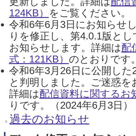
更新しました。詳細は
配信
124KB）
をご覧ください。（2
令和6年6月3日にお知らせし
りを修正し、第4.0.1版
お知らせします。詳細は
配
式：121KB）
のとおりです。
令和6年3月26日に公開した
と判明しました。ご迷惑を
詳細は
配信資料に関するお知
りです。（2024年6月3日）
過去のお知らせ