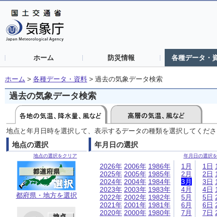
ホーム
防災情報
各種データ・
ホーム
>
各種データ・資料
>
過去の気象データ検索
過去の気象データ検索
地点と年月日時を選択して、表示するデータの種類を選択してくださ
地点の選択
年月日の選択
地点の選択をクリア
年月日の選択
2026年
2006年
1986年
1月
1日
2025年
2005年
1985年
2月
2日
2024年
2004年
1984年
3月
3日
2023年
2003年
1983年
4月
4日
都府県・地方を選択
2022年
2002年
1982年
5月
5日
2021年
2001年
1981年
6月
6日
2020年
2000年
1980年
7月
7日