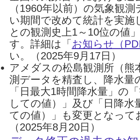
（1960年以前）の気象観
い期間で改めて統計を実施
との観測史上1～10位の値
す。詳細は「
お知らせ（PDF
い。（2025年9月17日）
アメダスの松島観測所（熊本
測データを精査し、降水量
「日最大1時間降水量」の「
しての値）」及び「日降水
ての値）」も変更となって
（2025年8月20日）