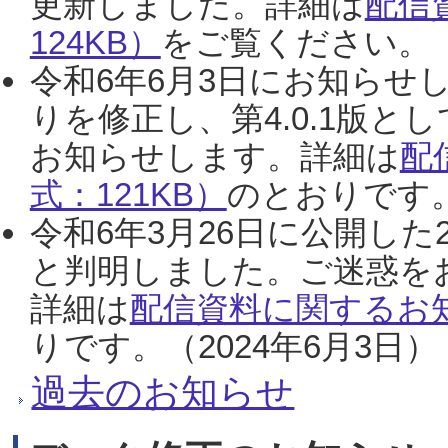
更新しました。詳細は
配信
124KB）
をご覧ください。（2
令和6年6月3日にお知らせし
りを修正し、第4.0.1版
お知らせします。詳細は
配
式：121KB）
のとおりです。
令和6年3月26日に公開した
と判明しました。ご迷惑を
詳細は
配信資料に関するお知
りです。（2024年6月3日）
過去のお知らせ