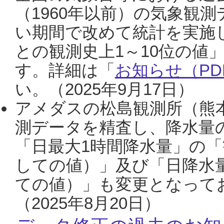
（1960年以前）の気象観
い期間で改めて統計を実施
との観測史上1～10位の値
す。詳細は「
お知らせ（PDF
い。（2025年9月17日）
アメダスの松島観測所（熊本
測データを精査し、降水量
「日最大1時間降水量」の「
しての値）」及び「日降水
ての値）」も変更となって
（2025年8月20日）