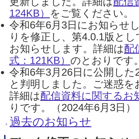
更新しました。詳細は
配信
124KB）
をご覧ください。（2
令和6年6月3日にお知らせし
りを修正し、第4.0.1版
お知らせします。詳細は
配
式：121KB）
のとおりです。
令和6年3月26日に公開した
と判明しました。ご迷惑を
詳細は
配信資料に関するお知
りです。（2024年6月3日）
過去のお知らせ