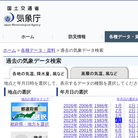
ホーム
防災情報
各種データ・
ホーム
>
各種データ・資料
>
過去の気象データ検索
過去の気象データ検索
地点と年月日時を選択して、表示するデータの種類を選択してくださ
地点の選択
年月日の選択
地点の選択をクリア
年月日の選択
2026年
2006年
1986年
1月
1日
2025年
2005年
1985年
2月
2日
2024年
2004年
1984年
3月
3日
2023年
2003年
1983年
4月
4日
都府県・地方を選択
2022年
2002年
1982年
5月
5日
2021年
2001年
1981年
6月
6日
2020年
2000年
1980年
7月
7日