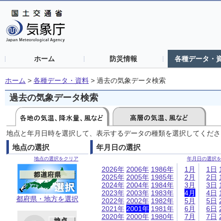
ホーム
防災情報
各種データ・
ホーム
>
各種データ・資料
>
過去の気象データ検索
過去の気象データ検索
地点と年月日時を選択して、表示するデータの種類を選択してくださ
地点の選択
年月日の選択
地点の選択をクリア
年月日の選択
2026年
2006年
1986年
1月
1日
2025年
2005年
1985年
2月
2日
2024年
2004年
1984年
3月
3日
2023年
2003年
1983年
4月
4日
都府県・地方を選択
2022年
2002年
1982年
5月
5日
2021年
2001年
1981年
6月
6日
2020年
2000年
1980年
7月
7日