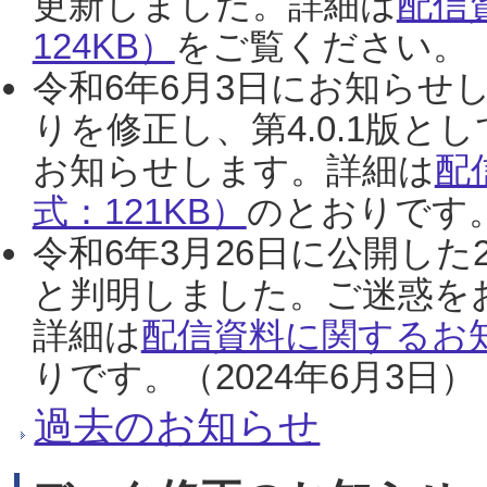
更新しました。詳細は
配信
124KB）
をご覧ください。（2
令和6年6月3日にお知らせし
りを修正し、第4.0.1版
お知らせします。詳細は
配
式：121KB）
のとおりです。
令和6年3月26日に公開した
と判明しました。ご迷惑を
詳細は
配信資料に関するお知
りです。（2024年6月3日）
過去のお知らせ