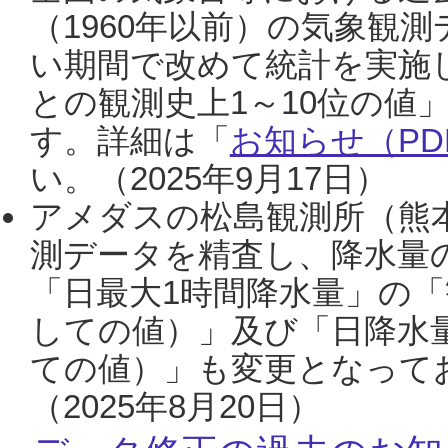
（1960年以前）の気象観
い期間で改めて統計を実施
との観測史上1～10位の値
す。詳細は「
お知らせ（PDF
い。（2025年9月17日）
アメダスの松島観測所（熊本
測データを精査し、降水量
「日最大1時間降水量」の「
しての値）」及び「日降水
ての値）」も変更となって
（2025年8月20日）