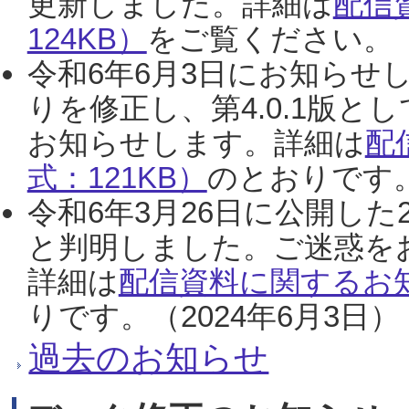
更新しました。詳細は
配信
124KB）
をご覧ください。（2
令和6年6月3日にお知らせし
りを修正し、第4.0.1版
お知らせします。詳細は
配
式：121KB）
のとおりです。
令和6年3月26日に公開した
と判明しました。ご迷惑を
詳細は
配信資料に関するお知
りです。（2024年6月3日）
過去のお知らせ