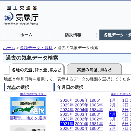
ホーム
防災情報
各種データ・
ホーム
>
各種データ・資料
>
過去の気象データ検索
過去の気象データ検索
地点と年月日時を選択して、表示するデータの種類を選択してくださ
地点の選択
年月日の選択
地点の選択をクリア
年月日の選択
2026年
2006年
1986年
1月
1日
2025年
2005年
1985年
2月
2日
2024年
2004年
1984年
3月
3日
2023年
2003年
1983年
4月
4日
都府県・地方を選択
2022年
2002年
1982年
5月
5日
2021年
2001年
1981年
6月
6日
2020年
2000年
1980年
7月
7日