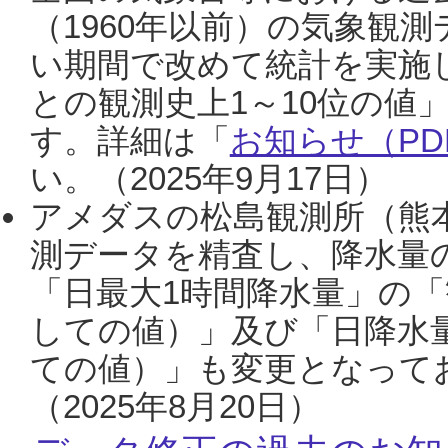
（1960年以前）の気象観
い期間で改めて統計を実施
との観測史上1～10位の値
す。詳細は「
お知らせ（PDF
い。（2025年9月17日）
アメダスの松島観測所（熊本
測データを精査し、降水量
「日最大1時間降水量」の「
しての値）」及び「日降水
ての値）」も変更となって
（2025年8月20日）