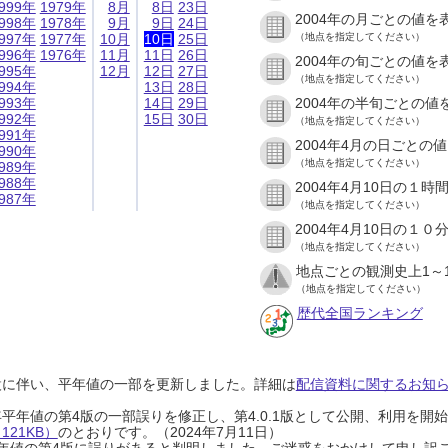
999年
1979年
8月
8日
23日
2004年の月ごとの値を
998年
1978年
9月
9日
24日
997年
1977年
10月
10日
25日
（地点を指定してください）
996年
1976年
11月
11日
26日
2004年の旬ごとの値を
995年
12月
12日
27日
（地点を指定してください）
994年
13日
28日
993年
14日
29日
2004年の半旬ごとの値
992年
15日
30日
（地点を指定してください）
991年
2004年4月の日ごとの
990年
（地点を指定してください）
989年
988年
2004年4月10日の１
987年
（地点を指定してください）
2004年4月10日の１
（地点を指定してください）
地点ごとの観測史上1～
（地点を指定してください）
歴代全国ランキング
設に伴い、平年値の一部を更新しました。詳細は
配信資料に関するお知らせ
0年平年値の第4版の一部誤りを修正し、第4.0.1版として公開、利用を
21KB）
のとおりです。（2024年7月11日）
0年平年値の第4版に誤りがあると判明しました。ご迷惑をおかけして申し訳