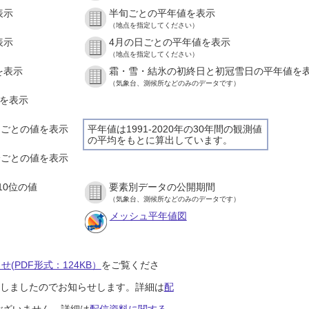
表示
半旬ごとの平年値を表示
（地点を指定してください）
表示
4月の日ごとの平年値を表示
（地点を指定してください）
を表示
霜・雪・結氷の初終日と初冠雪日の平年値を
（気象台、測候所などのみのデータです）
値を表示
時間ごとの値を表示
平年値は1991-2020年の30年間の観測値
の平均をもとに算出しています。
０分ごとの値を表示
10位の値
要素別データの公開期間
（気象台、測候所などのみのデータです）
メッシュ平年値図
(PDF形式：124KB）
をご覧くださ
開始しましたのでお知らせします。詳細は
配
ございません。詳細は
配信資料に関する