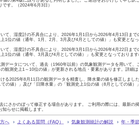
です。（2024年6月3日）
て、湿度計の不具合により、2026年1月1日から2026年4月13日
上1位の値（通年、1月、2月、3月及び4月としての値）」も変更とな
て、湿度計の不具合により、2026年3月1日から2026年4月22日
上1位の値（通年、3月及び4月としての値）」も変更となっておりますので
測データについて、過去（1960年以前）の気象観測データを用いて、
の観測史上1～10位の値」が更新される地点・要素があります。詳細は
ける2025年8月11日の観測データを精査し、降水量の値を修正しまし
しての値）」及び「日降水量」の「観測史上1位の値（8月としての値）
過去にさかのぼって修正する場合があります。 ご利用の際には、最新の掲
お知らせに掲載します。
る方へ
よくある質問（FAQ）
気象観測統計の解説
年・季