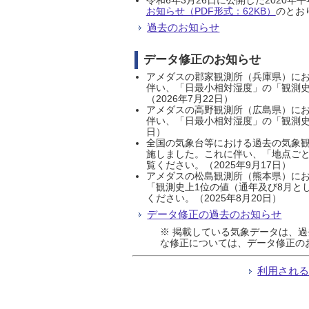
お知らせ（PDF形式：62KB）
のとおり
過去のお知らせ
データ修正のお知らせ
アメダスの郡家観測所（兵庫県）におい
伴い、「日最小相対湿度」の「観測史
（2026年7月22日）
アメダスの高野観測所（広島県）におい
伴い、「日最小相対湿度」の「観測史
日）
全国の気象台等における過去の気象観
施しました。これに伴い、「地点ごと
覧ください。（2025年9月17日）
アメダスの松島観測所（熊本県）にお
「観測史上1位の値（通年及び8月と
ください。（2025年8月20日）
データ修正の過去のお知らせ
※ 掲載している気象データは、
な修正については、データ修正の
利用され