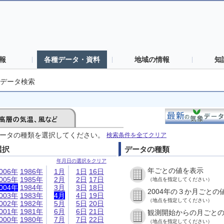
報
各種データ・資料
地域の情報
知
データ検索
ータの種類を選択してください。
検索条件を全てクリア
選択
データの種類
年月日の選択をクリア
年ごとの値を表示
006年
1986年
1月
1日
16日
005年
1985年
2月
2日
17日
（地点を指定してください）
004年
1984年
3月
3日
18日
2004年の３か月ごとの
003年
1983年
4月
4日
19日
（地点を指定してください）
002年
1982年
5月
5日
20日
001年
1981年
6月
6日
21日
観測開始からの月ごと
000年
1980年
7月
7日
22日
（地点を指定してください）