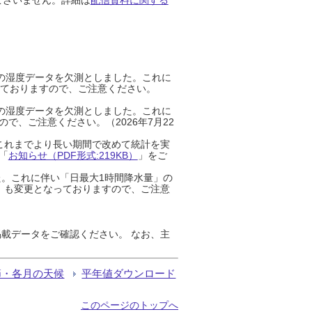
までの湿度データを欠測としました。これに
っておりますので、ご注意ください。
までの湿度データを欠測としました。これに
、ご注意ください。（2026年7月22
これまでより長い期間で改めて統計を実
「
お知らせ（PDF形式:219KB）
」をご
た。これに伴い「日最大1時間降水量」の
」も変更となっておりますので、ご注意
載データをご確認ください。 なお、主
節・各月の天候
平年値ダウンロード
このページのトップへ