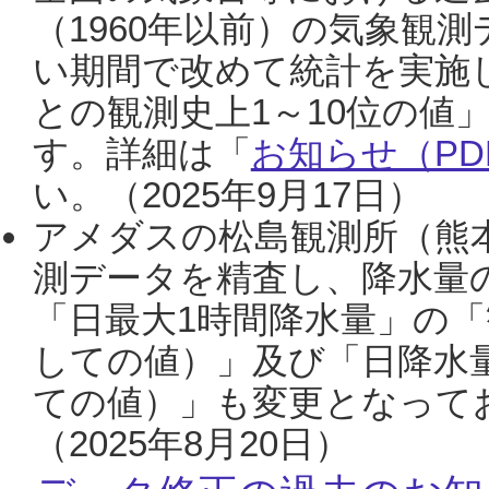
（1960年以前）の気象観
い期間で改めて統計を実施
との観測史上1～10位の値
す。詳細は「
お知らせ（PDF
い。（2025年9月17日）
アメダスの松島観測所（熊本
測データを精査し、降水量
「日最大1時間降水量」の「
しての値）」及び「日降水
ての値）」も変更となって
（2025年8月20日）