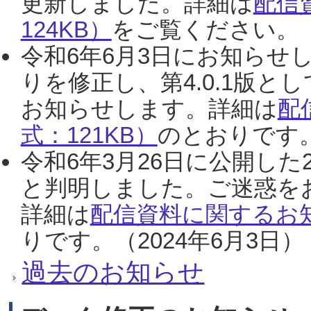
更新しました。詳細は
配信
124KB）
をご覧ください。（2
令和6年6月3日にお知らせし
りを修正し、第4.0.1版
お知らせします。詳細は
配
式：121KB）
のとおりです。
令和6年3月26日に公開した
と判明しました。ご迷惑を
詳細は
配信資料に関するお知
りです。（2024年6月3日）
過去のお知らせ