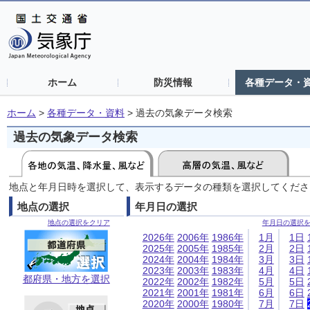
ホーム
防災情報
各種データ・
ホーム
>
各種データ・資料
>
過去の気象データ検索
過去の気象データ検索
地点と年月日時を選択して、表示するデータの種類を選択してくださ
地点の選択
年月日の選択
地点の選択をクリア
年月日の選択
2026年
2006年
1986年
1月
1日
2025年
2005年
1985年
2月
2日
2024年
2004年
1984年
3月
3日
2023年
2003年
1983年
4月
4日
都府県・地方を選択
2022年
2002年
1982年
5月
5日
2021年
2001年
1981年
6月
6日
2020年
2000年
1980年
7月
7日