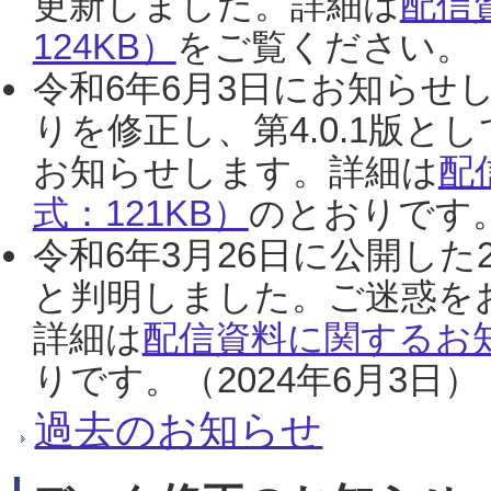
更新しました。詳細は
配信
124KB）
をご覧ください。（2
令和6年6月3日にお知らせし
りを修正し、第4.0.1版
お知らせします。詳細は
配
式：121KB）
のとおりです。
令和6年3月26日に公開した
と判明しました。ご迷惑を
詳細は
配信資料に関するお知
りです。（2024年6月3日）
過去のお知らせ