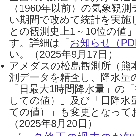
（1960年以前）の気象観
い期間で改めて統計を実施
との観測史上1～10位の値
す。詳細は「
お知らせ（PDF
い。（2025年9月17日）
アメダスの松島観測所（熊本
測データを精査し、降水量
「日最大1時間降水量」の「
しての値）」及び「日降水
ての値）」も変更となって
（2025年8月20日）