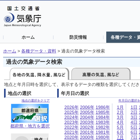
ホーム
防災情報
各種データ・
ホーム
>
各種データ・資料
>
過去の気象データ検索
過去の気象データ検索
地点と年月日時を選択して、表示するデータの種類を選択してくださ
地点の選択
年月日の選択
地点の選択をクリア
年月日の選択
2026年
2006年
1986年
1月
1日
2025年
2005年
1985年
2月
2日
2024年
2004年
1984年
3月
3日
2023年
2003年
1983年
4月
4日
都府県・地方を選択
2022年
2002年
1982年
5月
5日
2021年
2001年
1981年
6月
6日
2020年
2000年
1980年
7月
7日