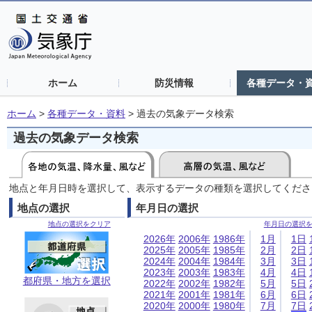
ホーム
防災情報
各種データ・
ホーム
>
各種データ・資料
>
過去の気象データ検索
過去の気象データ検索
地点と年月日時を選択して、表示するデータの種類を選択してくださ
地点の選択
年月日の選択
地点の選択をクリア
年月日の選択
2026年
2006年
1986年
1月
1日
2025年
2005年
1985年
2月
2日
2024年
2004年
1984年
3月
3日
2023年
2003年
1983年
4月
4日
都府県・地方を選択
2022年
2002年
1982年
5月
5日
2021年
2001年
1981年
6月
6日
2020年
2000年
1980年
7月
7日