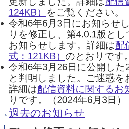
更新しました。詳細は
配信
124KB）
をご覧ください。（2
令和6年6月3日にお知らせし
りを修正し、第4.0.1版
お知らせします。詳細は
配
式：121KB）
のとおりです。
令和6年3月26日に公開した
と判明しました。ご迷惑を
詳細は
配信資料に関するお知
りです。（2024年6月3日）
過去のお知らせ