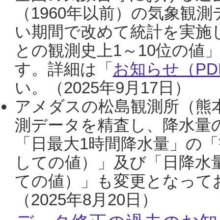
（1960年以前）の気象観
い期間で改めて統計を実施
との観測史上1～10位の値
す。詳細は「
お知らせ（PDF
い。（2025年9月17日）
アメダスの松島観測所（熊本
測データを精査し、降水量
「日最大1時間降水量」の「
しての値）」及び「日降水
ての値）」も変更となって
（2025年8月20日）