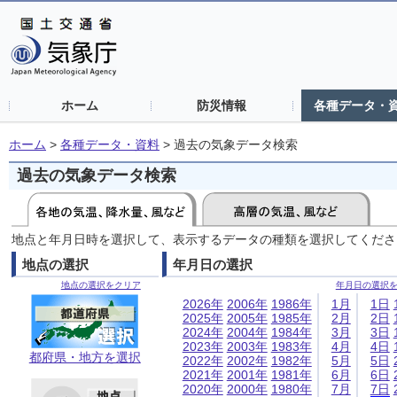
ホーム
防災情報
各種データ・
ホーム
>
各種データ・資料
>
過去の気象データ検索
過去の気象データ検索
地点と年月日時を選択して、表示するデータの種類を選択してくださ
地点の選択
年月日の選択
地点の選択をクリア
年月日の選択
2026年
2006年
1986年
1月
1日
2025年
2005年
1985年
2月
2日
2024年
2004年
1984年
3月
3日
2023年
2003年
1983年
4月
4日
都府県・地方を選択
2022年
2002年
1982年
5月
5日
2021年
2001年
1981年
6月
6日
2020年
2000年
1980年
7月
7日