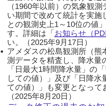
（1960年以前）の気象観
い期間で改めて統計を実施
との観測史上1～10位の値
す。詳細は「
お知らせ（PDF
い。（2025年9月17日）
アメダスの松島観測所（熊本
測データを精査し、降水量
「日最大1時間降水量」の「
しての値）」及び「日降水
ての値）」も変更となって
（2025年8月20日）