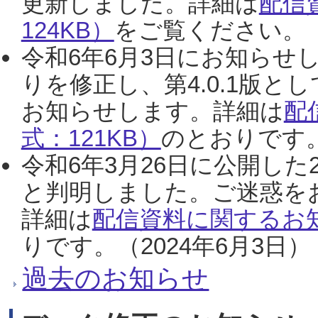
更新しました。詳細は
配信
124KB）
をご覧ください。（2
令和6年6月3日にお知らせし
りを修正し、第4.0.1版
お知らせします。詳細は
配
式：121KB）
のとおりです。
令和6年3月26日に公開した
と判明しました。ご迷惑を
詳細は
配信資料に関するお知
りです。（2024年6月3日）
過去のお知らせ