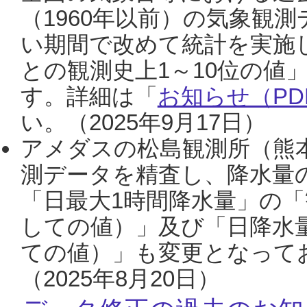
（1960年以前）の気象観
い期間で改めて統計を実施
との観測史上1～10位の値
す。詳細は「
お知らせ（PDF
い。（2025年9月17日）
アメダスの松島観測所（熊本
測データを精査し、降水量
「日最大1時間降水量」の「
しての値）」及び「日降水
ての値）」も変更となって
（2025年8月20日）