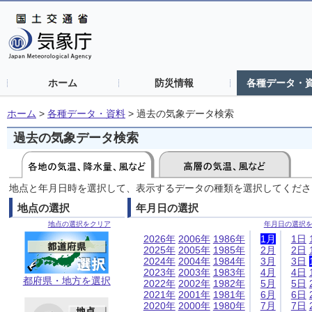
ホーム
防災情報
各種データ・
ホーム
>
各種データ・資料
>
過去の気象データ検索
過去の気象データ検索
地点と年月日時を選択して、表示するデータの種類を選択してくださ
地点の選択
年月日の選択
地点の選択をクリア
年月日の選択
2026年
2006年
1986年
1月
1日
2025年
2005年
1985年
2月
2日
2024年
2004年
1984年
3月
3日
2023年
2003年
1983年
4月
4日
都府県・地方を選択
2022年
2002年
1982年
5月
5日
2021年
2001年
1981年
6月
6日
2020年
2000年
1980年
7月
7日