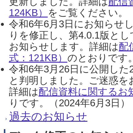
更新しました。詳細は
配信
124KB）
をご覧ください。（2
令和6年6月3日にお知らせし
りを修正し、第4.0.1版
お知らせします。詳細は
配
式：121KB）
のとおりです。
令和6年3月26日に公開した
と判明しました。ご迷惑を
詳細は
配信資料に関するお知
りです。（2024年6月3日）
過去のお知らせ