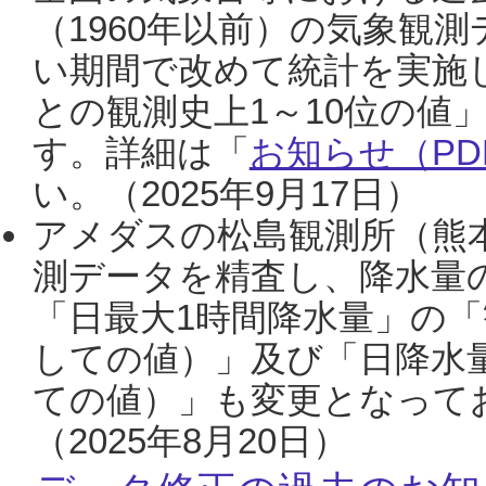
（1960年以前）の気象観
い期間で改めて統計を実施
との観測史上1～10位の値
す。詳細は「
お知らせ（PDF
い。（2025年9月17日）
アメダスの松島観測所（熊本
測データを精査し、降水量
「日最大1時間降水量」の「
しての値）」及び「日降水
ての値）」も変更となって
（2025年8月20日）