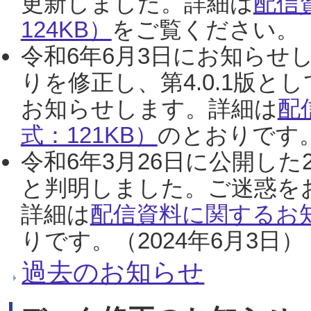
更新しました。詳細は
配信
124KB）
をご覧ください。（2
令和6年6月3日にお知らせし
りを修正し、第4.0.1版
お知らせします。詳細は
配
式：121KB）
のとおりです。
令和6年3月26日に公開した
と判明しました。ご迷惑を
詳細は
配信資料に関するお知
りです。（2024年6月3日）
過去のお知らせ