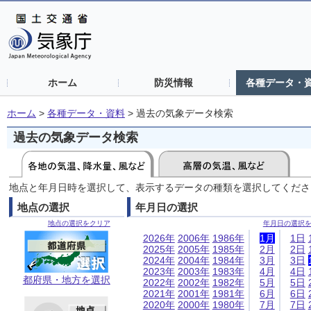
ホーム
防災情報
各種データ・
ホーム
>
各種データ・資料
>
過去の気象データ検索
過去の気象データ検索
地点と年月日時を選択して、表示するデータの種類を選択してくださ
地点の選択
年月日の選択
地点の選択をクリア
年月日の選択
2026年
2006年
1986年
1月
1日
2025年
2005年
1985年
2月
2日
2024年
2004年
1984年
3月
3日
2023年
2003年
1983年
4月
4日
都府県・地方を選択
2022年
2002年
1982年
5月
5日
2021年
2001年
1981年
6月
6日
2020年
2000年
1980年
7月
7日