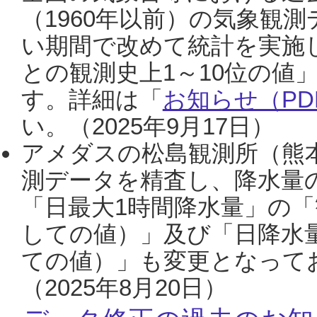
（1960年以前）の気象観
い期間で改めて統計を実施
との観測史上1～10位の値
す。詳細は「
お知らせ（PDF
い。（2025年9月17日）
アメダスの松島観測所（熊本
測データを精査し、降水量
「日最大1時間降水量」の「
しての値）」及び「日降水
ての値）」も変更となって
（2025年8月20日）