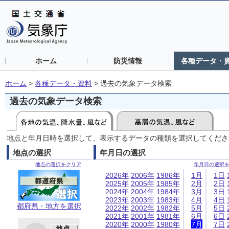
ホーム
防災情報
各種データ・
ホーム
>
各種データ・資料
>
過去の気象データ検索
過去の気象データ検索
地点と年月日時を選択して、表示するデータの種類を選択してくださ
地点の選択
年月日の選択
地点の選択をクリア
年月日の選択
2026年
2006年
1986年
1月
1日
2025年
2005年
1985年
2月
2日
2024年
2004年
1984年
3月
3日
2023年
2003年
1983年
4月
4日
都府県・地方を選択
2022年
2002年
1982年
5月
5日
2021年
2001年
1981年
6月
6日
2020年
2000年
1980年
7月
7日