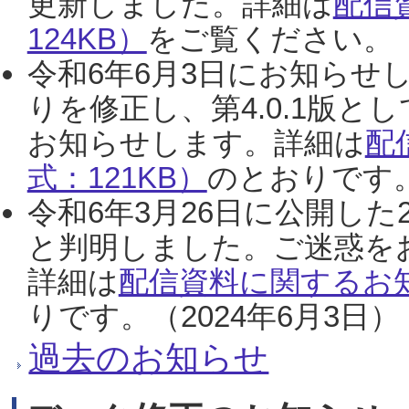
更新しました。詳細は
配信
124KB）
をご覧ください。（2
令和6年6月3日にお知らせし
りを修正し、第4.0.1版
お知らせします。詳細は
配
式：121KB）
のとおりです。
令和6年3月26日に公開した
と判明しました。ご迷惑を
詳細は
配信資料に関するお知
りです。（2024年6月3日）
過去のお知らせ