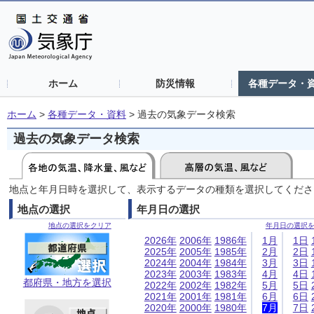
ホーム
防災情報
各種データ・
ホーム
>
各種データ・資料
>
過去の気象データ検索
過去の気象データ検索
地点と年月日時を選択して、表示するデータの種類を選択してくださ
地点の選択
年月日の選択
地点の選択をクリア
年月日の選択
2026年
2006年
1986年
1月
1日
2025年
2005年
1985年
2月
2日
2024年
2004年
1984年
3月
3日
2023年
2003年
1983年
4月
4日
都府県・地方を選択
2022年
2002年
1982年
5月
5日
2021年
2001年
1981年
6月
6日
2020年
2000年
1980年
7月
7日