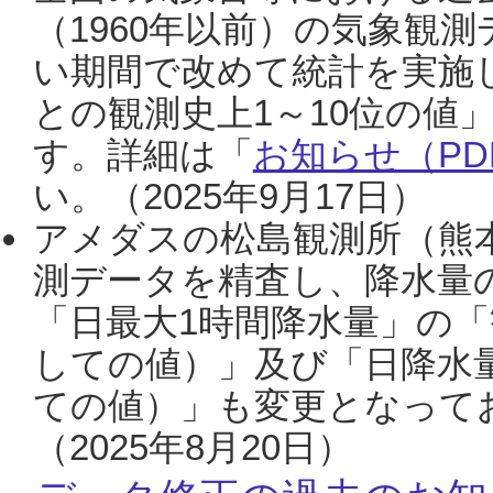
（1960年以前）の気象観
い期間で改めて統計を実施
との観測史上1～10位の値
す。詳細は「
お知らせ（PDF
い。（2025年9月17日）
アメダスの松島観測所（熊本
測データを精査し、降水量
「日最大1時間降水量」の「
しての値）」及び「日降水
ての値）」も変更となって
（2025年8月20日）