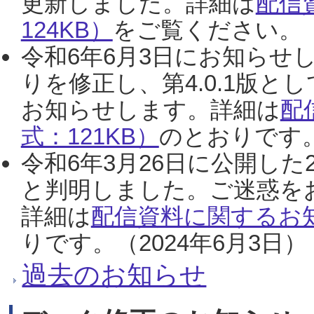
更新しました。詳細は
配信
124KB）
をご覧ください。（2
令和6年6月3日にお知らせし
りを修正し、第4.0.1版
お知らせします。詳細は
配
式：121KB）
のとおりです。
令和6年3月26日に公開した
と判明しました。ご迷惑を
詳細は
配信資料に関するお知
りです。（2024年6月3日）
過去のお知らせ