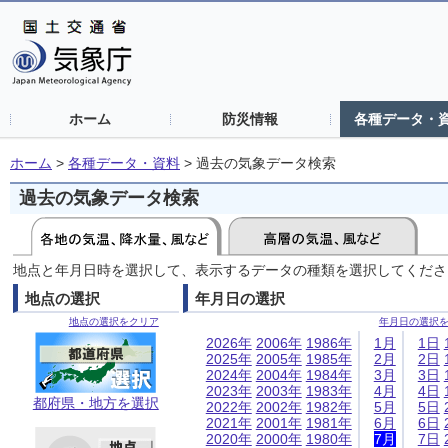
ホーム
防災情報
各種データ・
ホーム
>
各種データ・資料
>
過去の気象データ検索
過去の気象データ検索
地点と年月日時を選択して、表示するデータの種類を選択してくださ
地点の選択
年月日の選択
地点の選択をクリア
年月日の選択
2026年
2006年
1986年
1月
1日
2025年
2005年
1985年
2月
2日
2024年
2004年
1984年
3月
3日
2023年
2003年
1983年
4月
4日
都府県・地方を選択
2022年
2002年
1982年
5月
5日
2021年
2001年
1981年
6月
6日
2020年
2000年
1980年
7月
7日