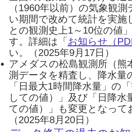
（1960年以前）の気象観
い期間で改めて統計を実施
との観測史上1～10位の値
す。詳細は「
お知らせ（PDF
い。（2025年9月17日）
アメダスの松島観測所（熊本
測データを精査し、降水量
「日最大1時間降水量」の「
しての値）」及び「日降水
ての値）」も変更となって
（2025年8月20日）