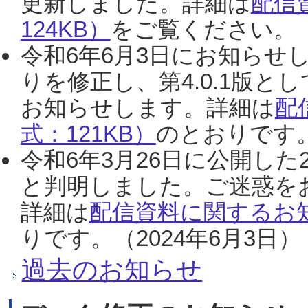
更新しました。詳細は
配信
124KB）
をご覧ください。（2
令和6年6月3日にお知らせし
りを修正し、第4.0.1版
お知らせします。詳細は
配
式：121KB）
のとおりです。
令和6年3月26日に公開した
と判明しました。ご迷惑を
詳細は
配信資料に関するお知
りです。（2024年6月3日）
過去のお知らせ