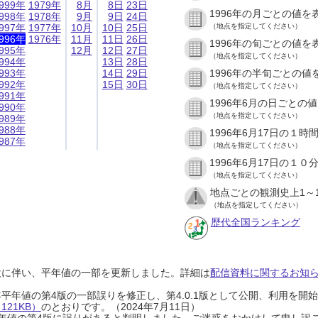
999年
1979年
8月
8日
23日
1996年の月ごとの値を
998年
1978年
9月
9日
24日
997年
1977年
10月
10日
25日
（地点を指定してください）
996年
1976年
11月
11日
26日
1996年の旬ごとの値を
995年
12月
12日
27日
（地点を指定してください）
994年
13日
28日
993年
14日
29日
1996年の半旬ごとの値
992年
15日
30日
（地点を指定してください）
991年
1996年6月の日ごとの
990年
（地点を指定してください）
989年
988年
1996年6月17日の１
987年
（地点を指定してください）
1996年6月17日の１
（地点を指定してください）
地点ごとの観測史上1～
（地点を指定してください）
歴代全国ランキング
設に伴い、平年値の一部を更新しました。詳細は
配信資料に関するお知らせ
0年平年値の第4版の一部誤りを修正し、第4.0.1版として公開、利用を
21KB）
のとおりです。（2024年7月11日）
0年平年値の第4版に誤りがあると判明しました。ご迷惑をおかけして申し訳