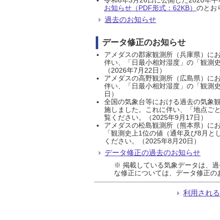
お知らせ（PDF形式：62KB）
のとおり
過去のお知らせ
データ修正のお知らせ
アメダスの郡家観測所（兵庫県）におい
伴い、「日最小相対湿度」の「観測史
（2026年7月22日）
アメダスの高野観測所（広島県）におい
伴い、「日最小相対湿度」の「観測史
日）
全国の気象台等における過去の気象観
施しました。これに伴い、「地点ごと
覧ください。（2025年9月17日）
アメダスの松島観測所（熊本県）にお
「観測史上1位の値（通年及び8月と
ください。（2025年8月20日）
データ修正の過去のお知らせ
※ 掲載している気象データは、
な修正については、データ修正の
利用され