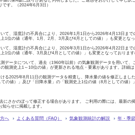
です。（2024年6月3日）
て、湿度計の不具合により、2026年1月1日から2026年4月13日
上1位の値（通年、1月、2月、3月及び4月としての値）」も変更とな
て、湿度計の不具合により、2026年3月1日から2026年4月22日
上1位の値（通年、3月及び4月としての値）」も変更となっておりますので
測データについて、過去（1960年以前）の気象観測データを用いて、
の観測史上1～10位の値」が更新される地点・要素があります。詳細は
ける2025年8月11日の観測データを精査し、降水量の値を修正しまし
しての値）」及び「日降水量」の「観測史上1位の値（8月としての値）
過去にさかのぼって修正する場合があります。 ご利用の際には、最新の掲
お知らせに掲載します。
る方へ
よくある質問（FAQ）
気象観測統計の解説
年・季