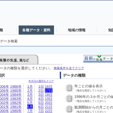
報
各種データ・資料
地域の情報
知
データ検索
ータの種類を選択してください。
検索条件を全てクリア
選択
データの種類
年月日の選択をクリア
年ごとの値を表示
006年
1986年
1月
1日
16日
005年
1985年
2月
2日
17日
（地点を指定してください）
004年
1984年
3月
3日
18日
1996年の３か月ごとの
003年
1983年
4月
4日
19日
（地点を指定してください）
002年
1982年
5月
5日
20日
001年
1981年
6月
6日
21日
観測開始からの月ごと
000年
1980年
7月
7日
22日
（地点を指定してください）