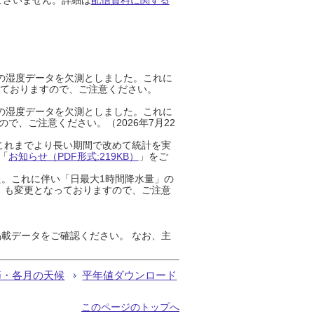
までの湿度データを欠測としました。これに
っておりますので、ご注意ください。
までの湿度データを欠測としました。これに
、ご注意ください。（2026年7月22
これまでより長い期間で改めて統計を実
「
お知らせ（PDF形式:219KB）
」をご
た。これに伴い「日最大1時間降水量」の
」も変更となっておりますので、ご注意
載データをご確認ください。 なお、主
節・各月の天候
平年値ダウンロード
このページのトップへ