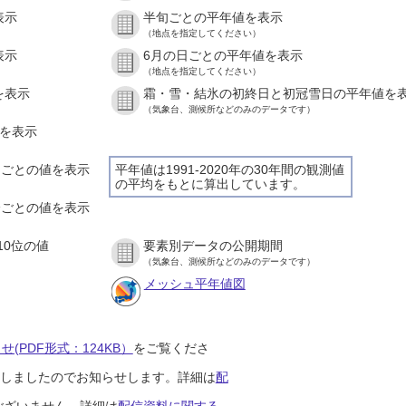
表示
半旬ごとの平年値を表示
（地点を指定してください）
表示
6月の日ごとの平年値を表示
（地点を指定してください）
を表示
霜・雪・結氷の初終日と初冠雪日の平年値を
（気象台、測候所などのみのデータです）
値を表示
時間ごとの値を表示
平年値は1991-2020年の30年間の観測値
の平均をもとに算出しています。
０分ごとの値を表示
10位の値
要素別データの公開期間
（気象台、測候所などのみのデータです）
メッシュ平年値図
(PDF形式：124KB）
をご覧くださ
開始しましたのでお知らせします。詳細は
配
ございません。詳細は
配信資料に関する